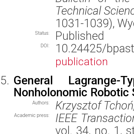
Technical Scien
1031-1039), W
Published
Status:
10.24425/bpas
DOI:
publication
General Lagrange-T
Nonholonomic Robotic
Krzysztof Tchoń
Authors:
IEEE Transactio
Academic press:
vol. 34, no. 1,