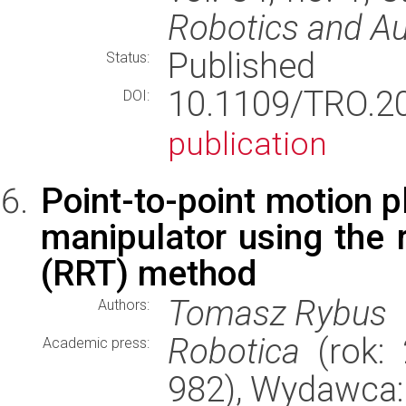
Robotics and Au
Published
Status:
10.1109/TRO.
DOI:
publication
Point-to-point motion p
manipulator using the 
(RRT) method
Tomasz Rybus
Authors:
Robotica
(rok: 
Academic press:
982), Wydawca