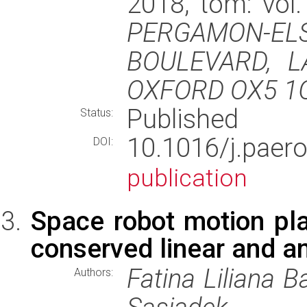
2018, tom: vol.
PERGAMON-EL
BOULEVARD, L
OXFORD OX5 1
Published
Status:
10.1016/j.paer
DOI:
publication
Space robot motion pla
conserved linear and 
Fatina Liliana B
Authors: