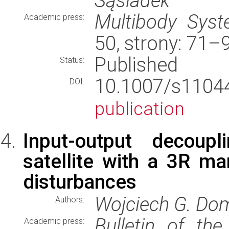
Sąsiadek
Multibody Sys
Academic press:
50, strony: 71
Published
Status:
10.1007/s110
DOI:
publication
Input-output decoupl
satellite with a 3R ma
disturbances
Wojciech G. Dom
Authors:
Bulletin of th
Academic press: