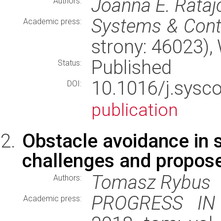
Joanna E. Rataj
Authors:
Systems & Contr
Academic press:
strony: 46023)
Published
Status:
10.1016/j.sysc
DOI:
publication
Obstacle avoidance in s
challenges and propose
Tomasz Rybus
Authors:
PROGRESS IN
Academic press: