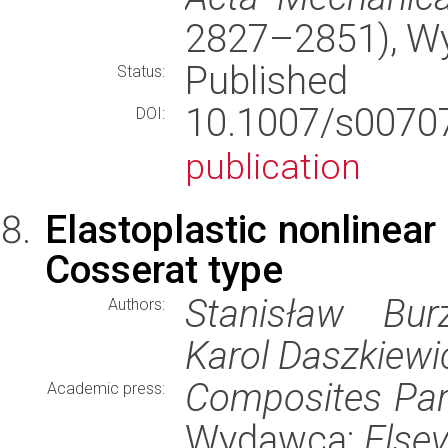
2827–2851), W
Published
Status:
10.1007/s007
DOI:
publication
Elastoplastic nonlinear
Cosserat type
Stanisław Burz
Authors:
Karol Daszkiewi
Composites Par
Academic press:
Wydawca:
Elsev