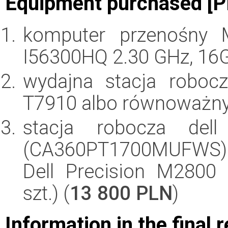
Equipment purchased [P
komputer przenośny 
I56300HQ 2.30 GHz, 16
wydajna stacja robocz
T7910 albo równoważny,
stacja robocza del
(CA360PT1700MUFWS) 
Dell Precision M280
szt.) (
13 800 PLN
)
Information in the final 