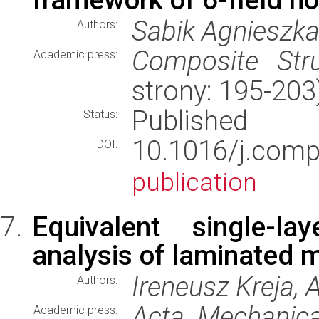
Sabik Agnieszk
Authors:
Composite Stru
Academic press:
strony: 195-20
Published
Status:
10.1016/j.comp
DOI:
publication
Equivalent single-l
analysis of laminated m
Ireneusz Kreja, 
Authors:
Acta Mechanic
Academic press: