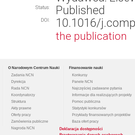
Published
Status:
10.1016/j.com
DOI:
the publication
O Narodowym Centrum Nauki
Finansowanie nauki
Zadania NCN
Konkursy
Dyrekcja
Panele NCN
Rada NCN
Najczęściej zadawane pytania
Koordynatorzy
Informacje dla realizujących projekty
Struktura
Pomoc publiczna
Akty prawne
Statystyki konkursów
Oferty pracy
Przykłady finansowanych projektów
Zamówienia publiczne
Baza ofert pracy
Nagroda NCN
Deklaracja dostępności
Przetwarzanie danych osobowych