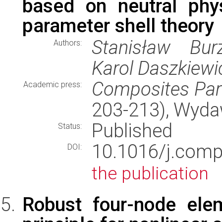
based on neutral phy
parameter shell theory
Stanisław Burz
Authors:
Karol Daszkiewi
Composites Par
Academic press:
203-213), Wyd
Published
Status:
10.1016/j.com
DOI:
the publication
Robust four-node el