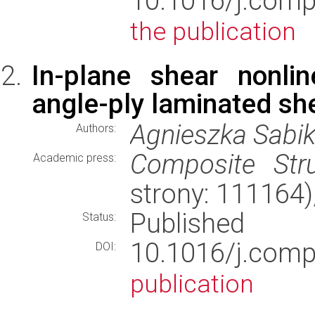
10.1016/j.com
the publication
In-plane shear nonlin
angle-ply laminated she
Agnieszka Sabi
Authors:
Composite Stru
Academic press:
strony: 111164
Published
Status:
10.1016/j.comp
DOI:
publication