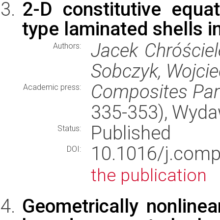
2-D constitutive equat
type laminated shells in
Jacek Chróściel
Authors:
Sobczyk, Wojcie
Composites Par
Academic press:
335-353), Wyd
Published
Status:
10.1016/j.com
DOI:
the publication
Geometrically nonline