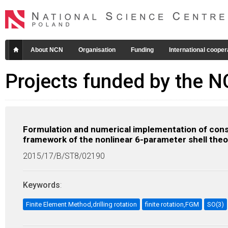
About NCN
Organisation
Funding
International cooper
Projects funded by the 
Formulation and numerical implementation of const
framework of the nonlinear 6-parameter shell theo
2015/17/B/ST8/02190
Keywords
:
Finite Element Method,drilling rotation
finite rotation,FGM
SO(3)