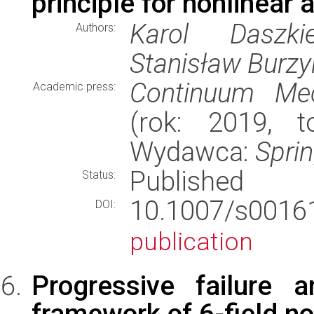
principle for nonlinear 
Karol Daszki
Authors:
Stanisław Burzy
Continuum Me
Academic press:
(rok: 2019, t
Wydawca:
Spri
Published
Status:
10.1007/s001
DOI:
publication
Progressive failure 
framework of 6-field no