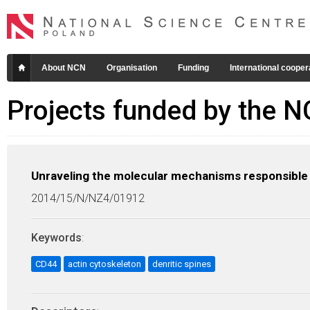
About NCN
Organisation
Funding
International cooper
Projects funded by the 
Unraveling the molecular mechanisms responsible fo
2014/15/N/NZ4/01912
Keywords
:
CD44
actin cytoskeleton
denritic spines