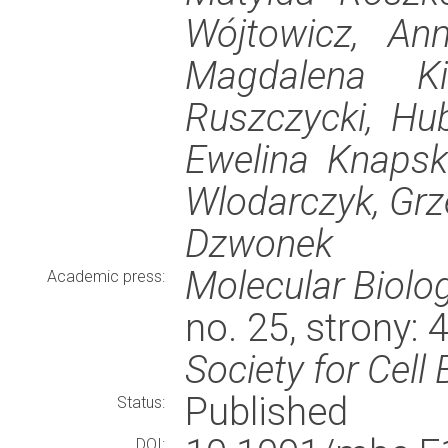
Wójtowicz, An
Magdalena Ki
Ruszczycki, Hub
Ewelina Knapsk
Wlodarczyk, Grz
Dzwonek
Molecular Biolog
Academic press:
no. 25, strony:
Society for Cell
Published
Status:
DOI: