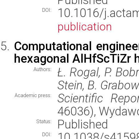
10.1016/j.act
DOI:
publication
Computational engineeri
hexagonal AlHfScTiZr h
Ł. Rogal, P. Bobr
Authors:
Stein, B. Grabow
Scientific Repo
Academic press:
46036), Wydaw
Published
Status:
10.1038/s415
DOI: