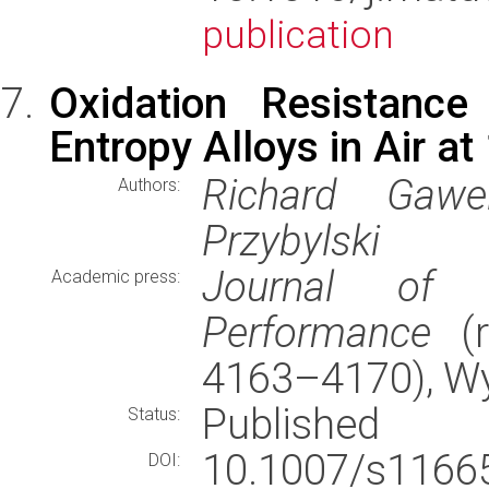
publication
Oxidation Resistance
Entropy Alloys in Air a
Richard Gawe
Authors:
Przybylski
Journal of M
Academic press:
Performance
(r
4163–4170), W
Published
Status:
10.1007/s116
DOI: