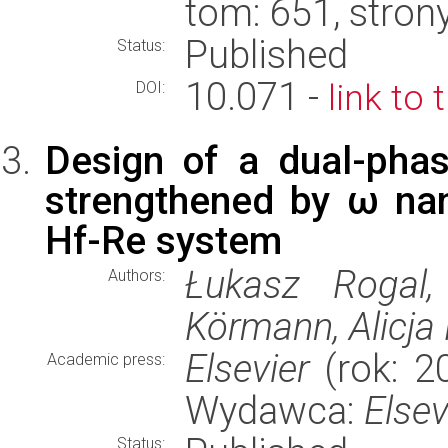
tom: 651, stron
Published
Status:
10.071 -
link to 
DOI:
Design of a dual-phas
strengthened by ω nano
Hf-Re system
Łukasz Rogal, 
Authors:
Körmann, Alicja
Elsevier
(rok: 2
Academic press:
Wydawca:
Elsev
Status: