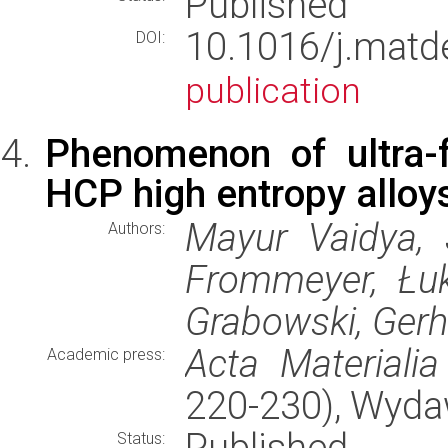
Published
10.1016/j.mat
DOI:
publication
Phenomenon of ultra-f
HCP high entropy alloy
Mayur Vaidya, 
Authors:
Frommeyer, Łuk
Grabowski, Gerha
Acta Materialia
Academic press:
220-230), Wyd
Published
Status: