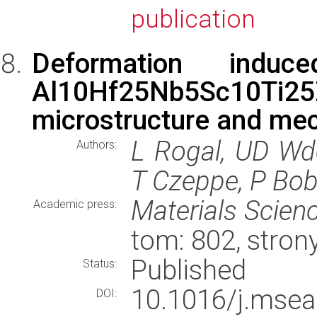
publication
Deformation indu
Al10Hf25Nb5Sc10Ti2
microstructure and mec
L Rogal, UD Wd
Authors:
T Czeppe, P Bo
Materials Scien
Academic press:
tom: 802, stro
Published
Status:
10.1016/j.ms
DOI: