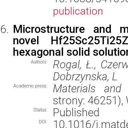
publication
Microstructure and m
novel Hf25Sc25Ti25Z
hexagonal solid solutio
Rogal, Ł., Czerw
Authors:
Dobrzynska, L
Materials and
Academic press:
strony: 46251)
Published
Status:
10.1016/j.mat
DOI: