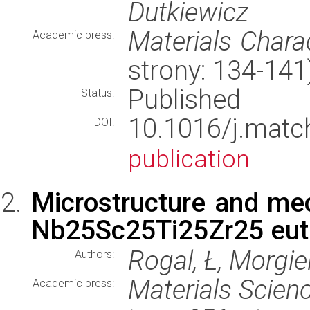
Dutkiewicz
Materials Charac
Academic press:
strony: 134-14
Published
Status:
10.1016/j.mat
DOI:
publication
Microstructure and mec
Nb25Sc25Ti25Zr25 eutec
Rogal, Ł, Morgiel
Authors:
Materials Scien
Academic press: