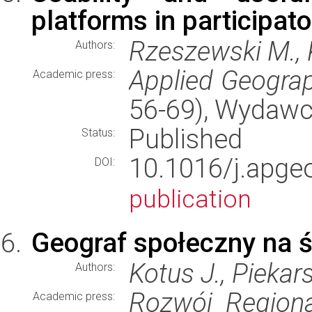
platforms in participato
Rzeszewski M., 
Authors:
Applied Geogra
Academic press:
56-69), Wydaw
Published
Status:
10.1016/j.apg
DOI:
publication
Geograf społeczny na 
Kotus J., Piekar
Authors:
Rozwój Regiona
Academic press: