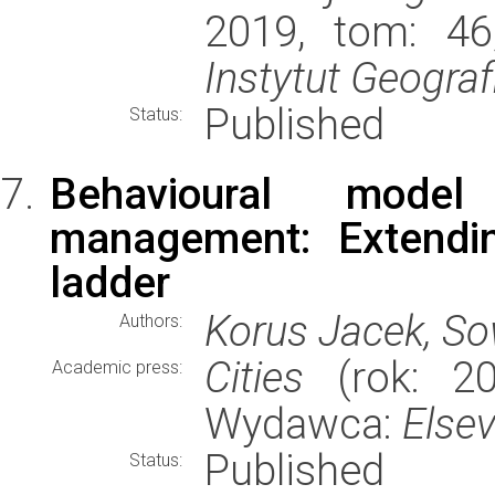
2019, tom: 46
Instytut Geogra
Published
Status:
Behavioural model
management: Extendin
ladder
Korus Jacek, S
Authors:
Cities
(rok: 20
Academic press:
Wydawca:
Elsev
Published
Status: