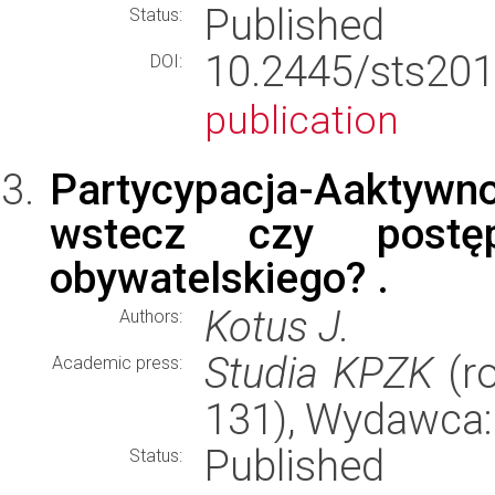
Published
Status:
10.2445/sts
DOI:
publication
Partycypacja-Aaktywno
wstecz czy postę
obywatelskiego? .
Kotus J.
Authors:
Studia KPZK
(ro
Academic press:
131), Wydawca
Published
Status: