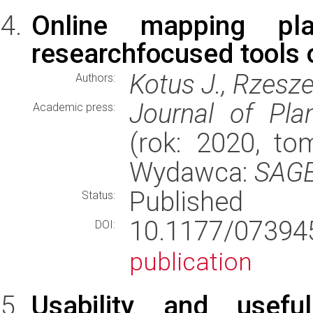
Online mapping plat
researchfocused tools o
Kotus J., Rzesz
Authors:
Journal of Pla
Academic press:
(rok: 2020, tom
Wydawca:
SAG
Published
Status:
10.1177/073
DOI:
publication
Usability and usefu