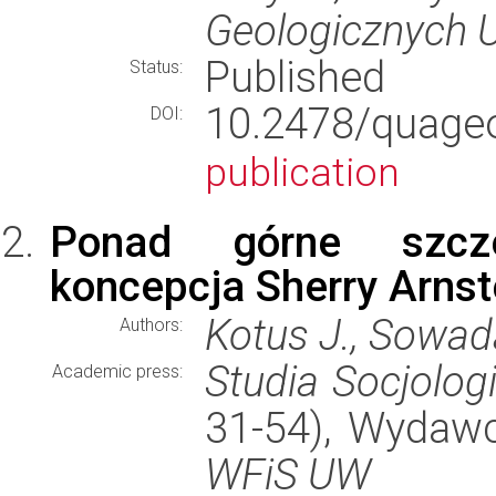
Geologicznych
Published
Status:
10.2478/quag
DOI:
publication
Ponad górne szczeb
koncepcja Sherry Arnst
Kotus J., Sowad
Authors:
Studia Socjolog
Academic press:
31-54), Wydaw
WFiS UW