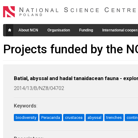
About NCN
Organisation
Funding
International cooper
Projects funded by the 
Batial, abyssal and hadal tanaidacean fauna - explo
2014/13/B/NZ8/04702
Keywords
:
biodiversity
Peracarida
crustacea
abyssal
trenches
contin