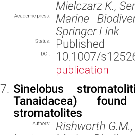
Mielczarz K., Se
Marine Biodiver
Academic press:
Springer Link
Published
Status:
10.1007/s125
DOI:
publication
Sinelobus stromatoli
Tanaidacea) found
stromatolites
Rishworth G.M., 
Authors: