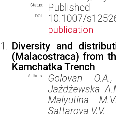
Published
Status:
10.1007/s125
DOI:
publication
Diversity and distribu
(Malacostraca) from th
Kamchatka Trench
Golovan O.A.
Authors:
Jażdżewska A.M.
Malyutina M.V.
Sattarova V.V.