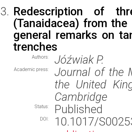
Redescription of th
(Tanaidacea) from the
general remarks on tan
trenches
Jóźwiak P.
Authors:
Journal of the 
Academic press:
the United Ki
Cambridge
Published
Status:
10.1017/S002
DOI: