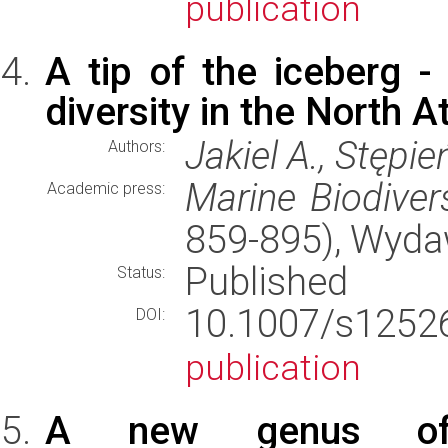
publication
A tip of the iceberg 
diversity in the North A
Jakiel A., Stępie
Authors:
Marine Biodivers
Academic press:
859-895), Wyd
Published
Status:
10.1007/s125
DOI:
publication
A new genus of T