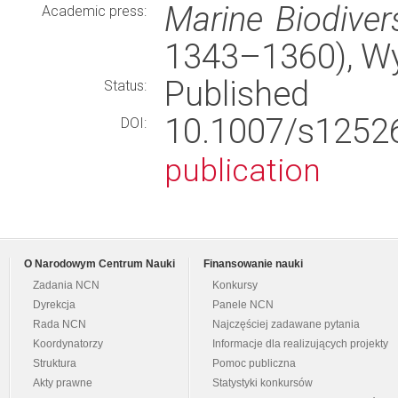
Marine Biodivers
Academic press:
1343–1360), W
Published
Status:
10.1007/s125
DOI:
publication
O Narodowym Centrum Nauki
Finansowanie nauki
Zadania NCN
Konkursy
Dyrekcja
Panele NCN
Rada NCN
Najczęściej zadawane pytania
Koordynatorzy
Informacje dla realizujących projekty
Struktura
Pomoc publiczna
Akty prawne
Statystyki konkursów