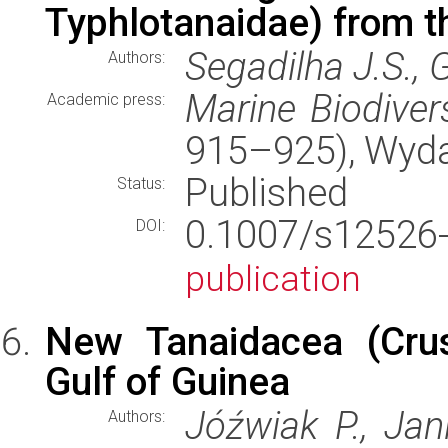
Typhlotanaidae) from th
Segadilha J.S., 
Authors:
Marine Biodivers
Academic press:
915–925), Wyd
Published
Status:
0.1007/s1252
DOI:
publication
New Tanaidacea (Crus
Gulf of Guinea
Jóźwiak P., Jani
Authors: