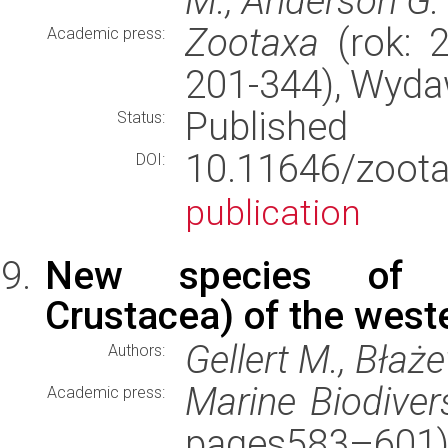
M., Anderson G.
Zootaxa
(rok: 2
Academic press:
201-344), Wyd
Published
Status:
10.11646/zoo
DOI:
publication
New species of An
Crustacea) of the weste
Gellert M., Błaż
Authors:
Marine Biodivers
Academic press:
pages583–601)