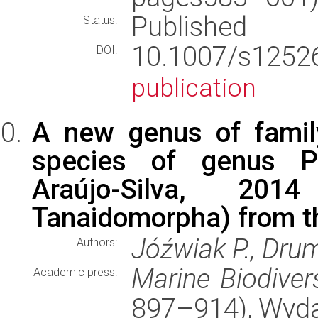
Published
Status:
10.1007/s125
DOI:
publication
A new genus of famil
species of genus P
Araújo-Silva, 2014
Tanaidomorpha) from th
Jóźwiak P., Drum
Authors:
Marine Biodivers
Academic press:
897–914), Wyd