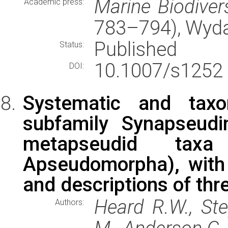
Marine Biodivers
Academic press:
783–794), Wyd
Published
Status:
10.1007/s1252
DOI:
Systematic and taxo
subfamily Synapseudi
metapseudid taxa 
Apseudomorpha), with
and descriptions of th
Heard R.W., Ste
Authors: