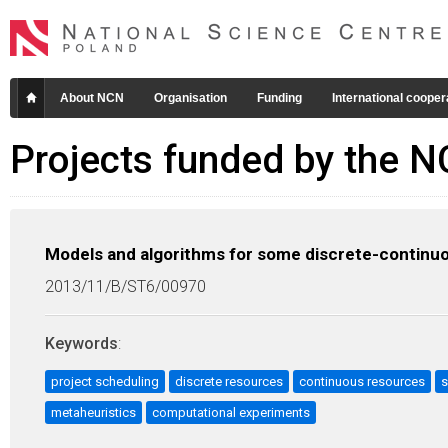
About NCN
Organisation
Funding
International cooper
Projects funded by the 
Models and algorithms for some discrete-continu
2013/11/B/ST6/00970
Keywords
:
project scheduling
discrete resources
continuous resources
s
metaheuristics
computational experiments