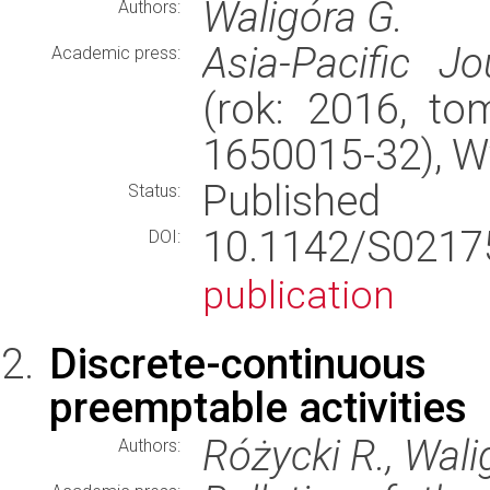
Waligóra G.
Authors:
Asia-Pacific J
Academic press:
(rok: 2016, to
1650015-32), 
Published
Status:
10.1142/S021
DOI:
publication
Discrete-continuou
preemptable activities
Różycki R., Wali
Authors: