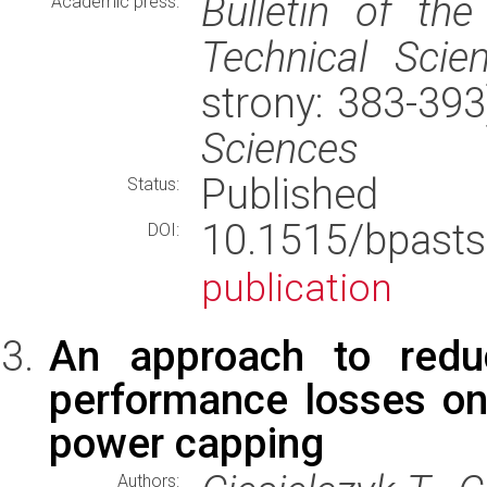
Bulletin of th
Academic press:
Technical Scie
strony: 383-39
Sciences
Published
Status:
10.1515/bpas
DOI:
publication
An approach to redu
performance losses on
power capping
Authors: