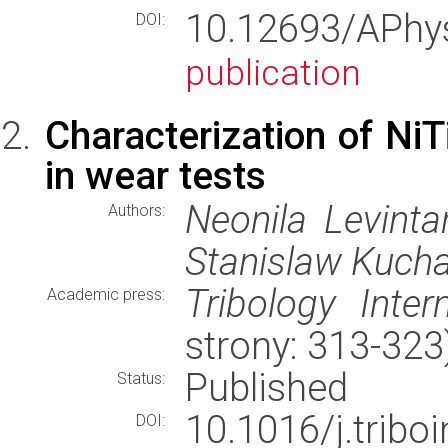
10.12693/APh
DOI:
publication
Characterization of NiT
in wear tests
Neonila Levinta
Authors:
Stanislaw Kucha
Tribology Intern
Academic press:
strony: 313-32
Published
Status:
10.1016/j.trib
DOI: