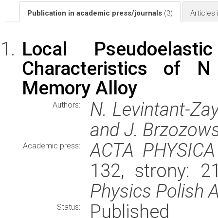
Publication in academic press/journals
(3)
Articles
Local Pseudoelast
Characteristics of 
Memory Alloy
N. Levintant-Zay
Authors:
and J. Brzozow
ACTA PHYSICA
Academic press:
132, strony: 
Physics Polish 
Published
Status: