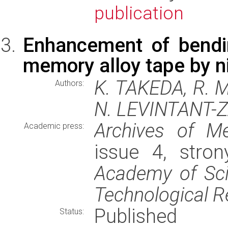
publication
Enhancement of bendin
memory alloy tape by ni
K. TAKEDA, R. 
Authors:
N. LEVINTANT-
Archives of M
Academic press:
issue 4, stro
Academy of Sci
Technological R
Published
Status: