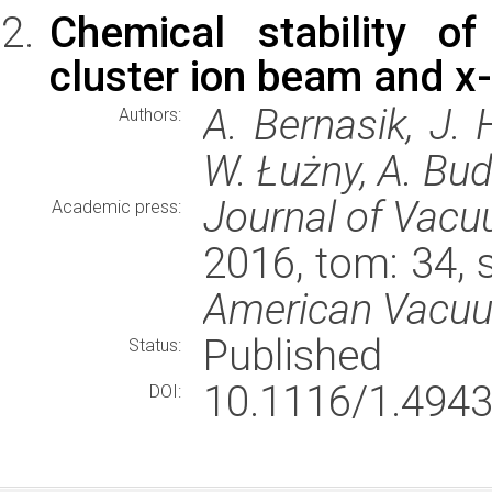
Chemical stability o
cluster ion beam and x-r
A. Bernasik, J.
Authors:
W. Łużny, A. Bu
Journal of Vacu
Academic press:
2016, tom: 34, 
American Vacuu
Published
Status:
10.1116/1.4943
DOI: