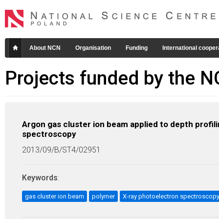
About NCN
Organisation
Funding
International cooper
Projects funded by the 
Argon gas cluster ion beam applied to depth profil
spectroscopy
2013/09/B/ST4/02951
Keywords
:
gas cluster ion beam
polymer
X-ray photoelectron spectroscop