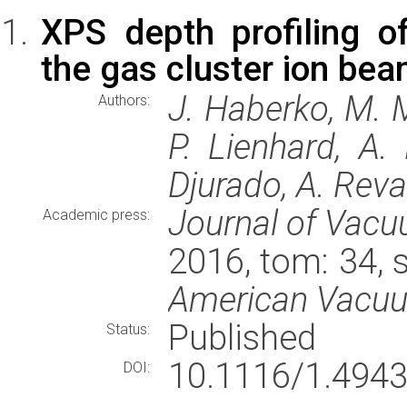
XPS depth profiling o
the gas cluster ion be
J. Haberko, M. M
Authors:
P. Lienhard, A. 
Djurado, A. Rev
Journal of Vacu
Academic press:
2016, tom: 34, 
American Vacuu
Published
Status:
10.1116/1.4943
DOI: