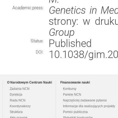
Genetics in Med
Academic press:
strony: w dru
Group
Published
Status:
10.1038/gim.20
DOI:
O Narodowym Centrum Nauki
Finansowanie nauki
Zadania NCN
Konkursy
Dyrekcja
Panele NCN
Rada NCN
Najczęściej zadawane pytania
Koordynatorzy
Informacje dla realizujących projekty
Struktura
Pomoc publiczna
Akty prawne
Statystyki konkursów