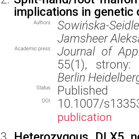
implications in genetic
Sowińska-Seid
Authors:
Jamsheer Aleks
Journal of App
Academic press:
55(1), strony
Berlin Heidelber
Published
Status:
10.1007/s133
DOI:
publication
Heterozygous DLX5 no