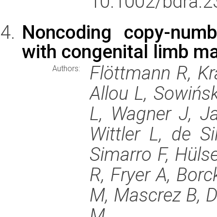
10.1002/bdra.2
Noncoding copy-numbe
with congenital limb ma
Flöttmann R, Kr
Authors:
Allou L, Sowińsk
L, Wagner J, J
Wittler L, de S
Simarro F, Hüls
R, Fryer A, Borc
M, Mascrez B, D
M.