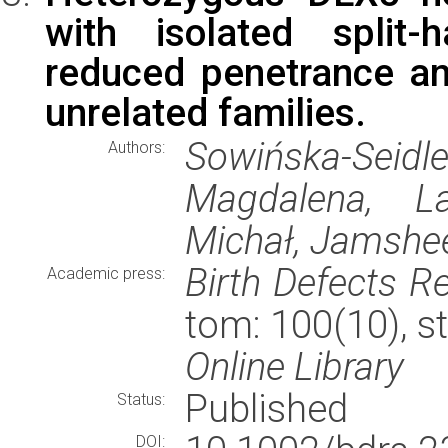
with isolated split-
reduced penetrance and
unrelated families.
Sowińska-Sei
Authors:
Magdalena, La
Michał, Jamshe
Birth Defects Re
Academic press:
tom: 100(10), s
Online Library
Published
Status:
DOI: