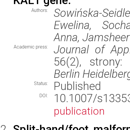
KAL1 gene.
Sowińska-Seidl
Authors:
Ewelina, Soch
Anna, Jamsheer
Journal of App
Academic press:
56(2), strony
Berlin Heidelber
Published
Status:
10.1007/s133
DOI:
publication
Split-hand/foot malfo