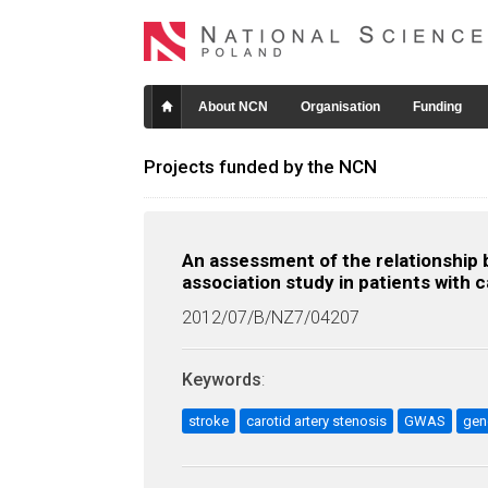
About NCN
Organisation
Funding
Projects funded by the NCN
An assessment of the relationship 
association study in patients with c
2012/07/B/NZ7/04207
Keywords
:
stroke
carotid artery stenosis
GWAS
gen