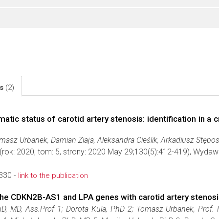
ls
(2)
tic status of carotid artery stenosis: identification in a
asz Urbanek, Damian Ziaja, Aleksandra Cieślik, Arkadiusz Stępos
(rok: 2020, tom: 5, strony: 2020 May 29;130(5):412-419), Wyda
330 -
link to the publication
the CDKN2B-AS1 and LPA genes with carotid artery stenosi
hD, MD, Ass.Prof 1; Dorota Kula, PhD 2; Tomasz Urbanek, Prof