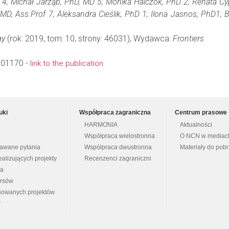
 4; Michał Jarząb, PhD, MD 5; Monika Halczok, PhD 2; Renata Cyp
MD, Ass.Prof 7; Aleksandra Cieślik, PhD 1; Ilona Jasnos, PhD1; B
gy
(rok: 2019, tom: 10, strony: 46031), Wydawca:
Frontiers
.01170 -
link to the publication
uki
Współpraca zagraniczna
Centrum prasowe
HARMONIA
Aktualności
Współpraca wielostronna
O NCN w mediac
dawane pytania
Współpraca dwustronna
Materiały do pob
ealizujących projekty
Recenzenci zagraniczni
na
ursów
nsowanych projektów
y