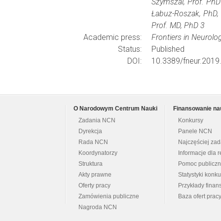
Szymszal, Prof. PhD
Łabuz-Roszak, PhD, 
Prof. MD, PhD 3
Academic press:
Frontiers in Neurolo
Status:
Published
DOI:
10.3389/fneur.2019
O Narodowym Centrum Nauki
Finansowanie na
Zadania NCN
Konkursy
Dyrekcja
Panele NCN
Rada NCN
Najczęściej za
Koordynatorzy
Informacje dla r
Struktura
Pomoc publicz
Akty prawne
Statystyki konk
Oferty pracy
Przykłady fina
Zamówienia publiczne
Baza ofert prac
Nagroda NCN