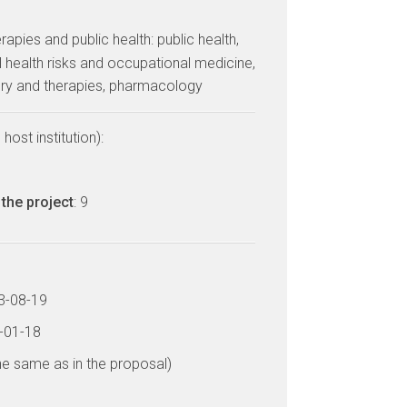
erapies and public health: public health,
 health risks and occupational medicine,
ery and therapies, pharmacology
host institution):
the project
: 9
13-08-19
7-01-18
he same as in the proposal)