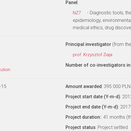
Panel
:
- Diagnostic tools, th
NZ7
epidemiology, environmental
medical ethics, drug discov
Principal investigator
(from the 
prof. Krzysztof Ziaja
Number of co-investigators in 
tution
-15
Amount awarded
: 395 000 PLN
Project start date (Y-m-d)
: 20
Project end date (Y-m-d)
: 201
Project duration:
: 41 months (t
Project status
: Project settled