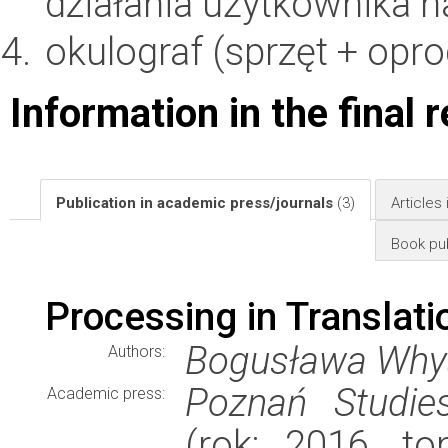
działania użytkownika na
okulograf (sprzęt + opr
Information in the final 
Publication in academic press/journals
(3)
Articles
Book pub
Processing in Translati
Bogusława Whyat
Authors:
Poznań Studies
Academic press:
(rok: 2016, to