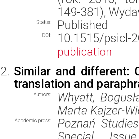
149-381), Wyd
Published
Status:
10.1515/psic
DOI:
publication
Similar and different: 
translation and paraphr
Whyatt, Bogusł
Authors:
Marta Kajzer-Wi
Poznań Studies
Academic press:
Special Issu