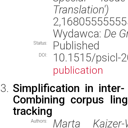
Translation')
(
2,168055555
Wydawca:
De G
Published
Status:
10.1515/psic
DOI:
publication
Simplification in inter
Combining corpus ling
tracking
Marta Kajzer-
Authors: