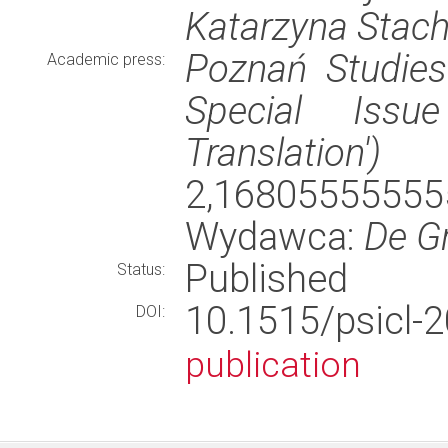
Katarzyna Stac
Poznań Studies
Academic press:
Special Issu
Translation')
(
2,168055555
Wydawca:
De G
Published
Status:
10.1515/psic
DOI:
publication