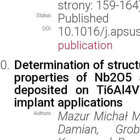
strony: 159-16
Published
Status:
10.1016/j.aps
DOI:
publication
Determination of struct
properties of Nb2O5 
deposited on Ti6Al4V
implant applications
Mazur Michał M,
Authors:
Damian, Grob