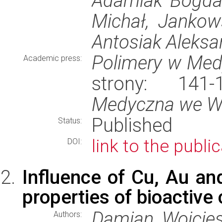
Adamiak Bogdan
Michał, Jankow
Antosiak Aleksa
Polimery w Med
Academic press:
strony: 14
Medyczna we W
Published
Status:
link to the publi
DOI:
Influence of Cu, Au an
properties of bioactive
Damian Wojcies
Authors: