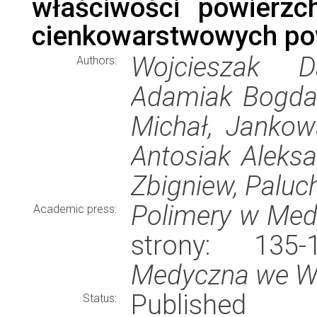
właściwości powierzch
cienkowarstwowych pow
Wojcieszak D
Authors:
Adamiak Bogdan
Michał, Jankow
Antosiak Aleks
Zbigniew, Paluc
Polimery w Med
Academic press:
strony: 13
Medyczna we W
Published
Status: