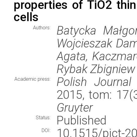
properties of TiO2 thin
cells
Batycka Małgor
Authors:
Wojcieszak Dami
Agata, Kaczmar
Rybak Zbigniew
Polish Journal
Academic press:
2015, tom: 17(
Gruyter
Published
Status:
10.1515/pjct-2
DOI: