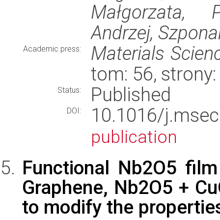
Małgorzata, 
Andrzej, Szpona
Materials Scien
Academic press:
tom: 56, strony
Published
Status:
10.1016/j.ms
DOI:
publication
Functional Nb2O5 fil
Graphene, Nb2O5 + Cu
to modify the propertie