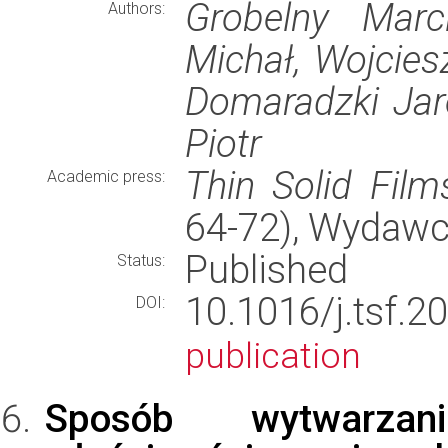
Grobelny Marc
Authors:
Michał, Wojcie
Domaradzki Jaro
Piotr
Thin Solid Film
Academic press:
64-72), Wydaw
Published
Status:
10.1016/j.tsf
DOI:
publication
Sposób wytwarzan