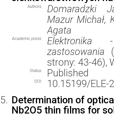
Domaradzki Ja
Authors:
Mazur Michał, 
Agata
Elektronika -
Academic press:
zastosowania
(
strony: 43-46)
Published
Status:
10.15199/ELE-2
DOI:
Determination of optica
Nb2O5 thin films for sol