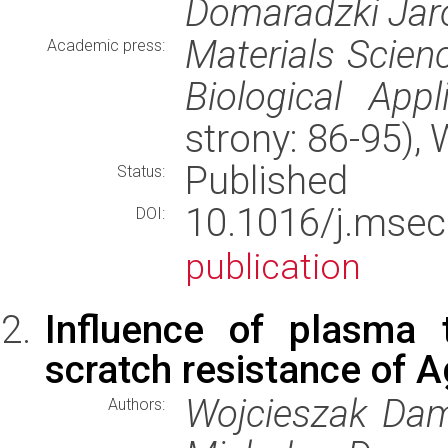
Domaradzki Jaro
Materials Scienc
Academic press:
Biological Appl
strony: 86-95)
Published
Status:
10.1016/j.ms
DOI:
publication
Influence of plasma 
scratch resistance of 
Wojcieszak Dam
Authors: