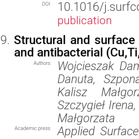
10.1016/j.surf
DOI:
publication
Structural and surface
and antibacterial (Cu,T
Wojcieszak Dam
Authors:
Danuta, Szpona
Kalisz Małgor
Szczygieł Irena
Małgorzata
Applied Surfac
Academic press: