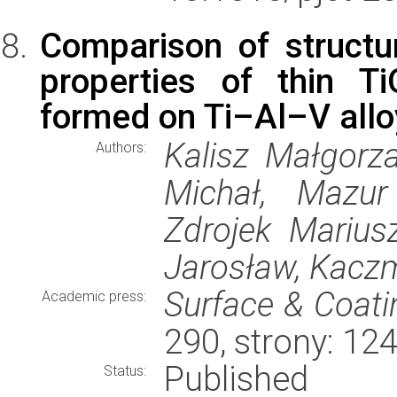
Comparison of structu
properties of thin T
formed on Ti–Al–V allo
Kalisz Małgorza
Authors:
Michał, Mazur
Zdrojek Marius
Jarosław, Kacz
Surface & Coat
Academic press:
290, strony: 1
Published
Status: