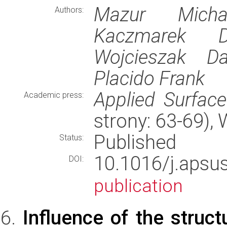
Mazur Micha
Authors:
Kaczmarek Da
Wojcieszak Da
Placido Frank
Applied Surfac
Academic press:
strony: 63-69)
Published
Status:
10.1016/j.aps
DOI:
publication
Influence of the struct