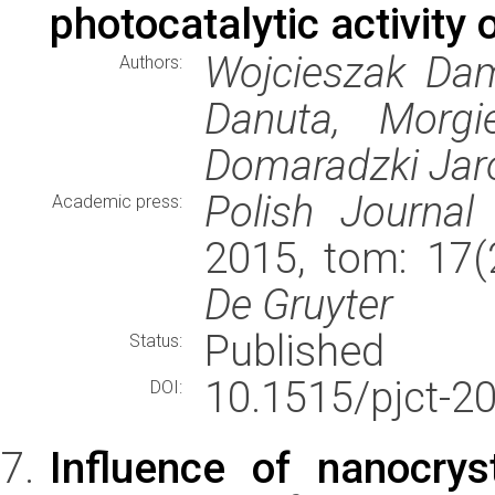
photocatalytic activity 
Wojcieszak Dam
Authors:
Danuta, Morgie
Domaradzki Jar
Polish Journal
Academic press:
2015, tom: 17(
De Gruyter
Published
Status:
10.1515/pjct-2
DOI:
Influence of nanocrys