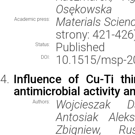
Osękowska
Materials Scien
Academic press:
strony: 421-42
Published
Status:
10.1515/msp-2
DOI:
Influence of Cu-Ti th
antimicrobial activity and
Wojcieszak D
Authors:
Antosiak Alek
Zbigniew, Ru