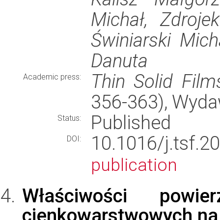
Michał, Zdroje
Świniarski Mic
Danuta
Thin Solid Film
Academic press:
356-363), Wyd
Published
Status:
10.1016/j.tsf
DOI:
publication
Właściwości powie
cienkowarstwowych na 