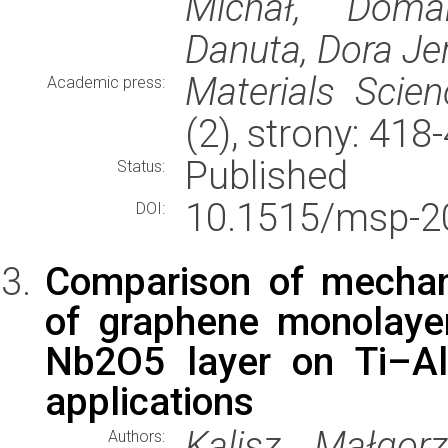
Michał, Doma
Danuta, Dora Je
Materials Scien
Academic press:
(2), strony: 41
Published
Status:
10.1515/msp-2
DOI:
Comparison of mechani
of graphene monolaye
Nb2O5 layer on Ti–Al
applications
Kalisz Małgor
Authors: