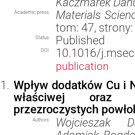
Kaczmarek Danu
Materials Scien
Academic press:
tom: 47, strony
Published
Status:
10.1016/j.ms
DOI:
publication
Wpływ dodatków Cu i N
właściwej oraz a
przezroczystych powło
Wojcieszak D
Authors: