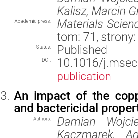
Kalisz, Marcin G
Materials Scien
Academic press:
tom: 71, stron
Published
Status:
10.1016/j.ms
DOI:
publication
An impact of the copp
and bactericidal propert
Damian Wojcie
Authors:
Kaczmarek, Ag