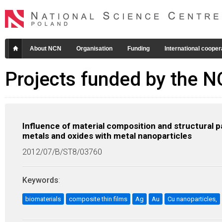
About NCN
Organisation
Funding
International cooper
Projects funded by the 
Influence of material composition and structural p
metals and oxides with metal nanoparticles
2012/07/B/ST8/03760
Keywords
:
biomaterials
composite thin films
Ag
Au
Cu nanoparticles,