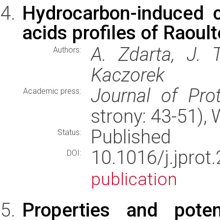
Hydrocarbon-induced c
acids profiles of Raoult
A. Zdarta, J. 
Authors:
Kaczorek
Journal of Pro
Academic press:
strony: 43-51)
Published
Status:
10.1016/j.jpr
DOI:
publication
Properties and potent