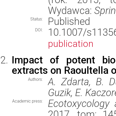
Wydawca:
Spri
Published
Status:
10.1007/s113
DOI:
publication
Impact of potent bio
extracts on Raoultella o
A. Zdarta, B. D
Authors:
Guzik, E. Kaczor
Ecotoxycology 
Academic press:
2017, tom: 145