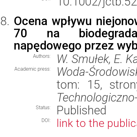
10.1002/jctb.5
Ocena wpływu niejono
70 na biodegrada
napędowego przez wybr
W. Smułek, E. K
Authors:
Woda-Środowisk
Academic press:
tom: 15, stro
Technologiczno-
Published
Status:
link to the publi
DOI: