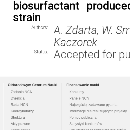
biosurfactant produ
strain
A. Zdarta, W. Smu
Authors:
Kaczorek
Accepted for pu
Status:
O Narodowym Centrum Nauki
Finansowanie nauki
Zadania NCN
Konkursy
Dyrekcja
Panele NCN
Rada NCN
Najczęściej zadawane pytania
Koordynatorzy
Informacje dla realizujących projekty
Struktura
Pomoc publiczna
Akty prawne
Statystyki konkursów