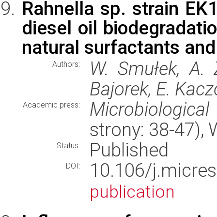
Rahnella sp. strain EK1
diesel oil biodegradati
natural surfactants and 
W. Smułek, A. Z
Authors:
Bajorek, E. Kacz
Microbiological
Academic press:
strony: 38-47)
Published
Status:
10.106/j.micr
DOI:
publication