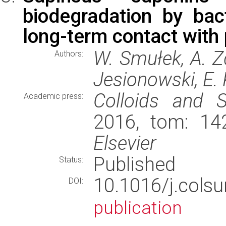
biodegradation by bact
long-term contact with 
W. Smułek, A. Zd
Authors:
Jesionowski, E.
Colloids and S
Academic press:
2016, tom: 142
Elsevier
Published
Status:
10.1016/j.cols
DOI:
publication