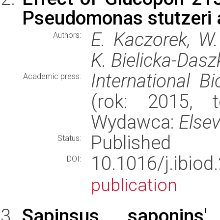
Pseudomonas stutzeri a
E. Kaczorek, W.
Authors:
K. Bielicka-Dasz
International B
Academic press:
(rok: 2015, t
Wydawca:
Elsev
Published
Status:
10.1016/j.ibi
DOI:
publication
Sapinsus saponins