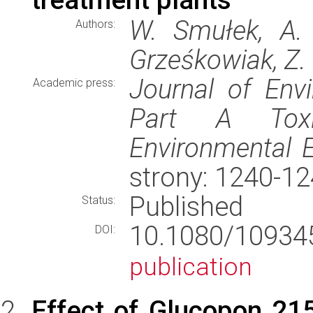
W. Smułek, A. 
Authors:
Grześkowiak, Z. 
Journal of Env
Academic press:
Part A Toxi
Environmental E
strony: 1240-1
Published
Status:
10.1080/10934
DOI:
publication
Effect of Glucopon 215