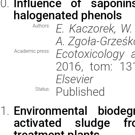
Influence of saponin
halogenated phenols
E. Kaczorek, W.
Authors:
A. Zgoła-Grześ
Ecotoxicology 
Academic press:
2016, tom: 131
Elsevier
Published
Status:
Environmental biodeg
activated sludge f
treatment plants