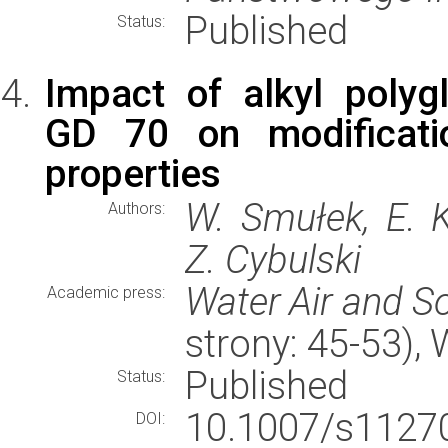
Published
Status:
Impact of alkyl polyg
GD 70 on modificatio
properties
W. Smułek, E. K
Authors:
Z. Cybulski
Water Air and So
Academic press:
strony: 45-53)
Published
Status:
10.1007/s112
DOI: