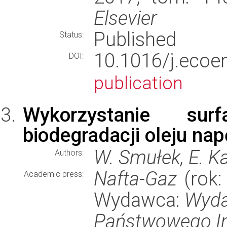
Elsevier
Published
Status:
10.1016/j.eco
DOI:
publication
Wykorzystanie sur
biodegradacji oleju n
W. Smułek, E. K
Authors:
Nafta-Gaz
(rok:
Academic press:
Wydawca:
Wyda
Państwowego I