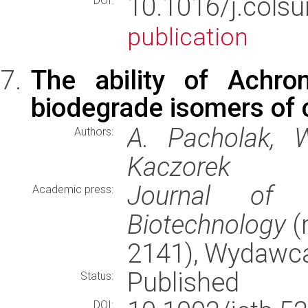
10.1016/j.cols
DOI:
publication
The ability of Achro
biodegrade isomers of 
A. Pacholak, W
Authors:
Kaczorek
Journal of 
Academic press:
Biotechnology
(
2141), Wydawc
Published
Status:
DOI: