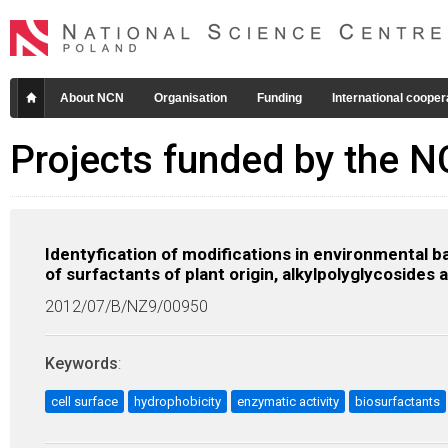
About NCN
Organisation
Funding
International cooper
Projects funded by the 
Identyfication of modifications in environmental b
of surfactants of plant origin, alkylpolyglycosides
2012/07/B/NZ9/00950
Keywords
:
cell surface
hydrophobicity
enzymatic activity
biosurfactants