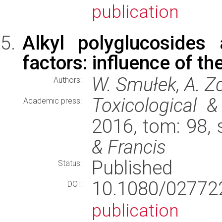
publication
Alkyl polyglucosides 
factors: influence of th
W. Smułek, A. Z
Authors:
Toxicological 
Academic press:
2016, tom: 98,
& Francis
Published
Status:
10.1080/02772
DOI:
publication