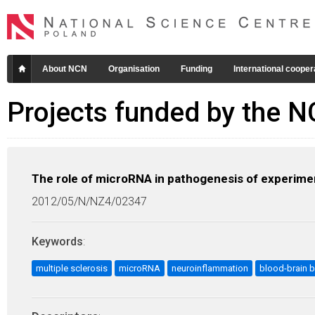
About NCN
Organisation
Funding
International cooper
Projects funded by the 
The role of microRNA in pathogenesis of experimen
2012/05/N/NZ4/02347
Keywords
:
multiple sclerosis
microRNA
neuroinflammation
blood-brain b