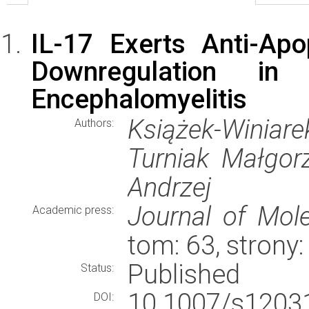
IL-17 Exerts Anti-Apo
Downregulation in
Encephalomyelitis
Książek-Winiar
Authors:
Turniak Małgorz
Andrzej
Journal of Mol
Academic press:
tom: 63, strony
Published
Status:
10.1007/s120
DOI: