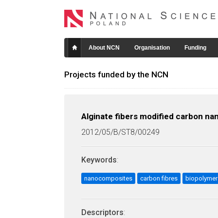
About NCN
Organisation
Funding
Projects funded by the NCN
Alginate fibers modified carbon nan
2012/05/B/ST8/00249
Keywords
:
nanocomposites
carbon fibres
biopolymer
Descriptors
: