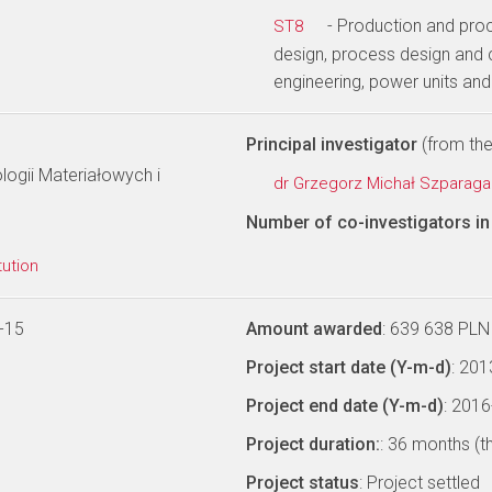
- Production and pro
ST8
design, process design and 
engineering, power units an
Principal investigator
(from the 
logii Materiałowych i
dr Grzegorz Michał Szparag
Number of co-investigators in 
tution
-15
Amount awarded
: 639 638 PLN
Project start date (Y-m-d)
: 20
Project end date (Y-m-d)
: 201
Project duration:
: 36 months (t
Project status
: Project settled