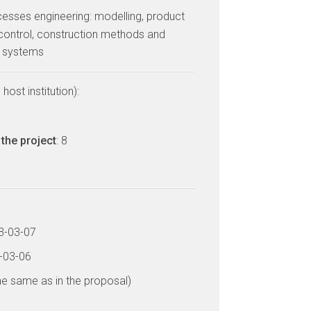
cesses engineering: modelling, product
control, construction methods and
d systems
host institution):
a
the project
: 8
13-03-07
6-03-06
he same as in the proposal)