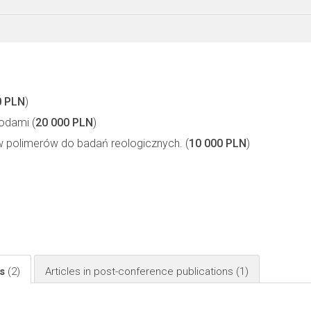
0 PLN
)
odami (
20 000 PLN
)
 polimerów do badań reologicznych. (
10 000 PLN
)
ls
(2)
Articles in post-conference publications
(1)