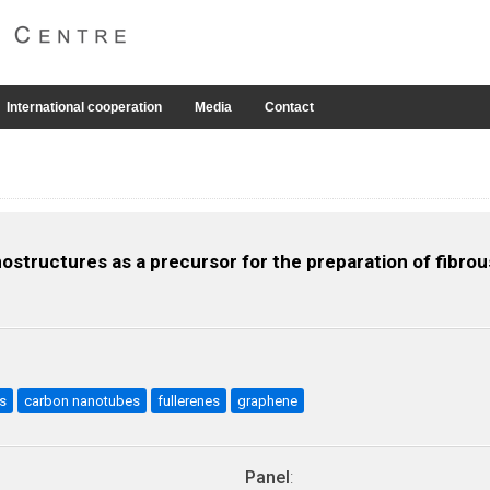
International cooperation
Media
Contact
ostructures as a precursor for the preparation of fibro
s
carbon nanotubes
fullerenes
graphene
Panel
: