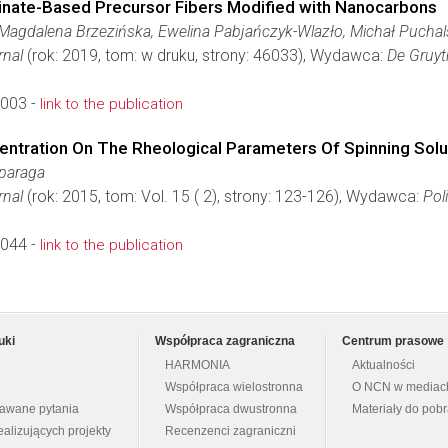
inate-Based Precursor Fibers Modified with Nanocarbons
Magdalena Brzezińska, Ewelina Pabjańczyk-Wlazło, Michał Puchalsk
rnal
(rok: 2019, tom: w druku, strony: 46033), Wydawca:
De Gruyt
0003 -
link to the publication
entration On The Rheological Parameters Of Spinning Solu
zparaga
rnal
(rok: 2015, tom: Vol. 15 ( 2), strony: 123-126), Wydawca:
Pol
0044 -
link to the publication
uki
Współpraca zagraniczna
Centrum prasowe
HARMONIA
Aktualności
Współpraca wielostronna
O NCN w mediac
dawane pytania
Współpraca dwustronna
Materiały do pob
ealizujących projekty
Recenzenci zagraniczni