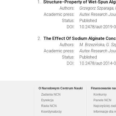
Structure–Property of Wet-Spun Alg
Authors:
Grzegorz Szparaga, 
Academic press:
Autex Research Jou
Status:
Published
DOI:
10.2478/aut-2019-
The Effect Of Sodium Alginate Conc
Authors:
M. Brzezińska, G. S
Academic press:
Autex Research Jou
Status:
Published
DOI:
10.2478/aut-2014-
O Narodowym Centrum Nauki
Finansowanie na
Zadania NCN
Konkursy
Dyrekcja
Panele NCN
Rada NCN
Najczęściej za
Koordynatorzy
Informacje dla r