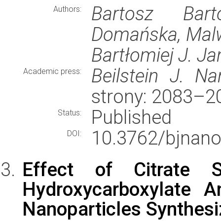
Bartosz Bart
Authors:
Domańska, Malw
Bartłomiej J. Ja
Beilstein J. Na
Academic press:
strony: 2083–2
Published
Status:
10.3762/bjnano
DOI:
Effect of Citrate S
Hydroxycarboxylate A
Nanoparticles Synthes