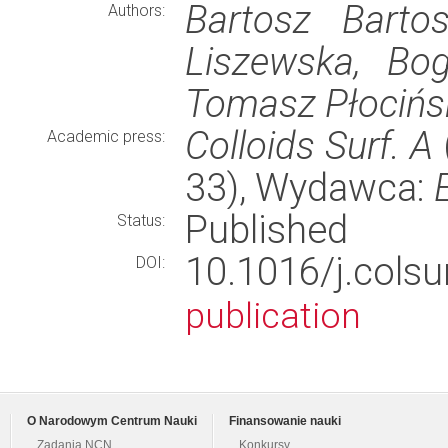
Bartosz Barto
Authors:
Liszewska, Bog
Tomasz Płocińsk
Colloids Surf. A
Academic press:
33), Wydawca:
Published
Status:
10.1016/j.cols
DOI:
publication
O Narodowym Centrum Nauki
Finansowanie nauki
Zadania NCN
Konkursy