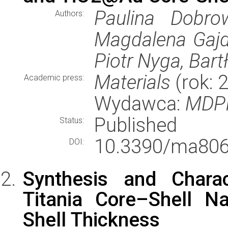
Paulina Dobrow
Authors:
Magdalena Gajd
Piotr Nyga, Bart
Materials
(rok: 
Academic press:
Wydawca:
MDPI
Published
Status:
10.3390/ma806
DOI:
Synthesis and Charac
Titania Core–Shell N
Shell Thickness