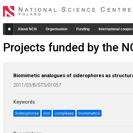
About NCN
Organisation
Funding
International cooper
Projects funded by the 
Biomimetic analogues of siderophores as structura
2011/03/B/ST5/01057
Keywords
:
Siderophores
iron
complexes
biomimetics