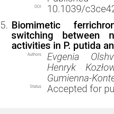
10.1039/c3ce4
DOI:
Biomimetic ferrichr
switching between n
activities in P. putida an
Evgenia Olshv
Authors:
Henryk Kozłow
Gumienna-Konte
Accepted for pu
Status: