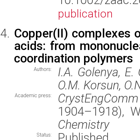
publication
Copper(II) complexes o
acids: from mononucl
coordination polymers
I.A. Golenya, E
Authors:
O.M. Korsun, O.N
CrystEngComm
Academic press:
1904–1918), 
Chemistry
Published
Status: