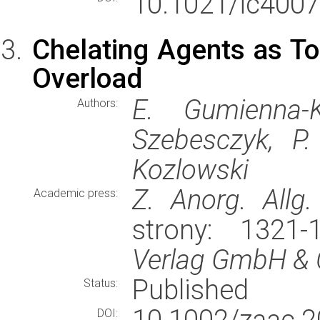
10.1021/ic4007
Chelating Agents as To
Overload
E. Gumienna-
Authors:
Szebesczyk, P.
Kozlowski
Z. Anorg. Allg
Academic press:
strony: 1321
Verlag GmbH & 
Published
Status:
10.1002/zaa
DOI: