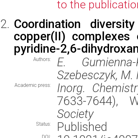
to the publicatio
Coordination diversi
copper(II) complexes 
pyridine-2,6-dihydroxa
E. Gumienna-
Authors:
Szebesczyk, M. H
Inorg. Chemistr
Academic press:
7633-7644),
Society
Published
Status:
DOI: