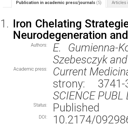
Publication in academic press/journals
(5)
Articles
Iron Chelating Strategi
Neurodegeneration and
E. Gumienna-Ko
Authors:
Szebesczyk and
Current Medicin
Academic press:
strony: 3741
SCIENCE PUBL 
Published
Status:
10.2174/0929
DOI: