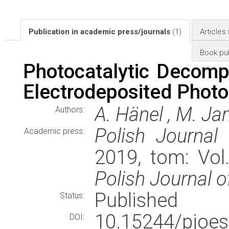
Publication in academic press/journals
(1)
Articles
Book pub
Photocatalytic Decompo
Electrodeposited Photo
A. Hänel , M. Ja
Authors:
Polish Journal
Academic press:
2019, tom: Vol
Polish Journal 
Published
Status:
10.15244/pjoes
DOI: