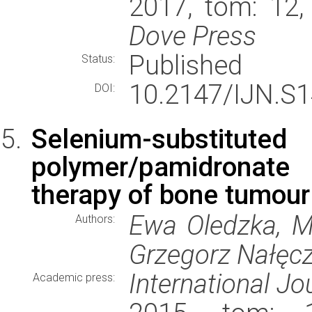
2017, tom: 12,
Dove Press
Published
Status:
10.2147/IJN.S
DOI:
Selenium-substituted 
polymer/pamidronate
therapy of bone tumour
Ewa Oledzka, M
Authors:
Grzegorz Nałęc
International Jo
Academic press: