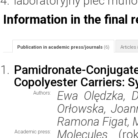
laboratoryjny piec mufl
Information in the final 
Publication in academic press/journals
(6)
Articles
Pamidronate-Conjuga
Copolyester Carriers: S
Ewa Olędzka, 
Authors:
Orłowska, Joan
Ramona Figat, 
Molecules
(rok
Academic press: