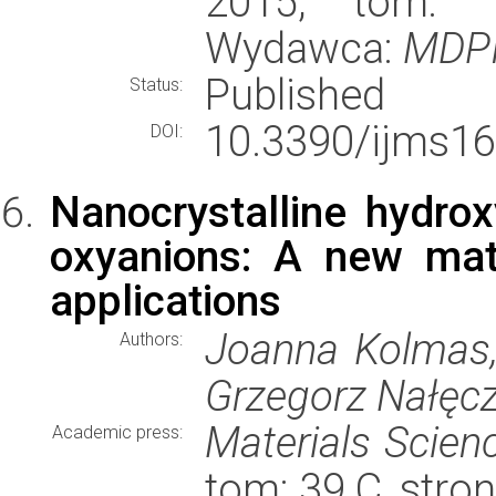
2015, tom: 16
Wydawca:
MDP
Published
Status:
10.3390/ijms1
DOI:
Nanocrystalline hydro
oxyanions: A new mate
applications
Joanna Kolmas,
Authors:
Grzegorz Nałęc
Materials Scien
Academic press:
tom: 39 C, stro