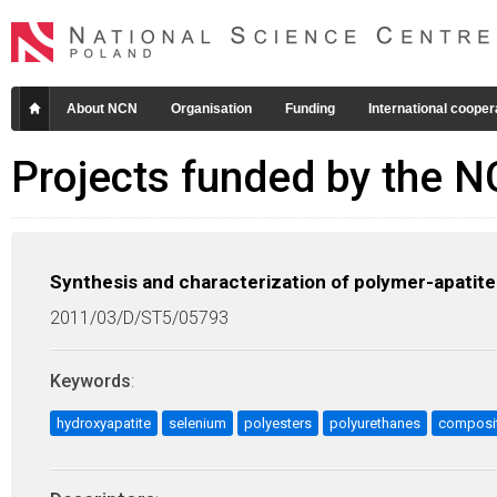
About NCN
Organisation
Funding
International cooper
Projects funded by the 
Synthesis and characterization of polymer-apatit
2011/03/D/ST5/05793
Keywords
:
hydroxyapatite
selenium
polyesters
polyurethanes
composit