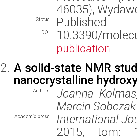
46035), Wydaw
Published
Status:
10.3390/mole
DOI:
publication
A solid-state NMR study
nanocrystalline hydrox
Joanna Kolmas,
Authors:
Marcin Sobczak
International Jo
Academic press:
2015, tom: 16