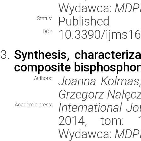
Wydawca:
MDPI
Published
Status:
10.3390/ijms1
DOI:
Synthesis, characteriza
composite bisphosphon
Joanna Kolmas,
Authors:
Grzegorz Nałęcz
International J
Academic press:
2014, tom: 15
Wydawca:
MDPI