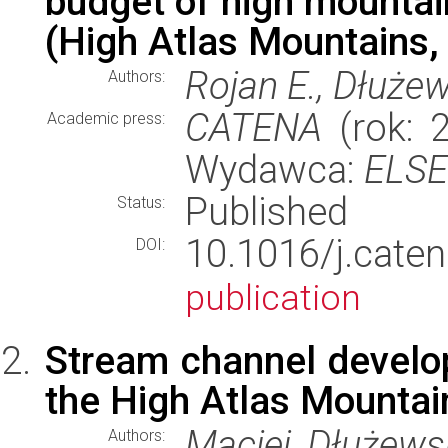
budget of high mountai
(High Atlas Mountains
Rojan E., Dłuże
Authors:
CATENA
(rok: 2
Academic press:
Wydawca:
ELSE
Published
Status:
10.1016/j.cat
DOI:
publication
Stream channel develop
the High Atlas Mounta
Maciej Dłużewsk
Authors: