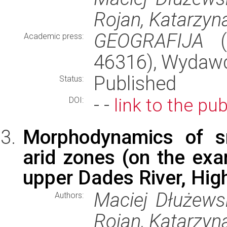
Rojan, Katarzyna
GEOGRAFIJA
(r
Academic press:
46316), Wydaw
Published
Status:
- -
link to the pub
DOI:
Morphodynamics of sm
arid zones (on the exam
upper Dades River, Hig
Maciej Dłużewsk
Authors:
Rojan, Katarzyna