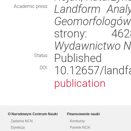
Landform Analy
Academic press:
Geomorfologów
strony: 4
Wydawnictwo N
Published
Status:
10.12657/lan
DOI:
publication
O Narodowym Centrum Nauki
Finansowanie nauki
Zadania NCN
Konkursy
Dyrekcja
Panele NCN