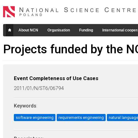
About NCN
Organisation
Funding
International cooper
Projects funded by the 
Event Completeness of Use Cases
2011/01/N/ST6/06794
Keywords
:
software engineering
requirements engineering
natural languag