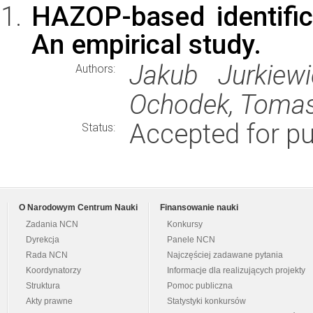
HAZOP-based identific
An empirical study.
Jakub Jurkiewi
Authors:
Ochodek, Tomas
Accepted for pu
Status:
O Narodowym Centrum Nauki
Finansowanie nauki
Zadania NCN
Konkursy
Dyrekcja
Panele NCN
Rada NCN
Najczęściej zadawane pytania
Koordynatorzy
Informacje dla realizujących projekty
Struktura
Pomoc publiczna
Akty prawne
Statystyki konkursów