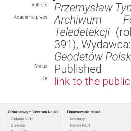
Przemysław T
Authors:
Archiwum Fot
Academic press:
Teledetekcji
(rok
391), Wydawca
Geodetów Polsk
Published
Status:
link to the publi
DOI:
O Narodowym Centrum Nauki
Finansowanie nauki
Zadania NCN
Konkursy
Dyrekcja
Panele NCN