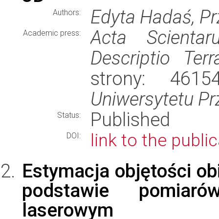
Edyta Hadaś, 
Authors:
Acta Scienta
Academic press:
Descriptio Ter
strony: 461
Uniwersytetu P
Published
Status:
link to the publi
DOI:
Estymacja objętości ob
podstawie pomiar
laserowym