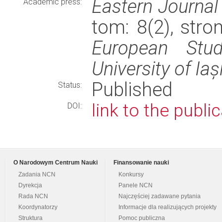
Eastern Journal
Academic press:
tom: 8(2), str
European Stu
University of Iaș
Published
Status:
link to the publi
DOI:
O Narodowym Centrum Nauki
Finansowanie nauki
Zadania NCN
Konkursy
Dyrekcja
Panele NCN
Rada NCN
Najczęściej zadawane pytania
Koordynatorzy
Informacje dla realizujących projekty
Struktura
Pomoc publiczna