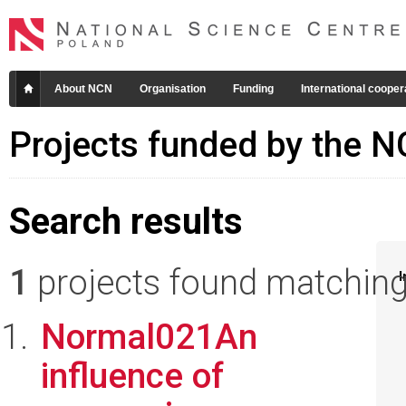
About NCN
Organisation
Funding
International cooper
Projects funded by the 
Search results
1
projects found matching 
I
Normal021An
influence of