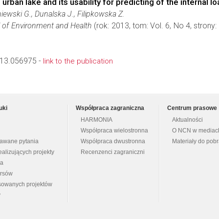
urban lake and its usability for predicting of the internal
ewski G., Dunalska J., Filipkowska Z.
l of Environment and Health
(rok: 2013, tom: Vol. 6, No 4, stron
13.056975 -
link to the publication
uki
Współpraca zagraniczna
Centrum prasowe
HARMONIA
Aktualności
Współpraca wielostronna
O NCN w mediac
dawane pytania
Współpraca dwustronna
Materiały do pob
ealizujących projekty
Recenzenci zagraniczni
na
ursów
nsowanych projektów
y