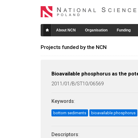
About NCN
Organisation
Funding
Projects funded by the NCN
Bioavailable phosphorus as the pote
2011/01/B/ST10/06569
Keywords
:
bottom sediments
bioavailable phosphorus
Descriptors
: