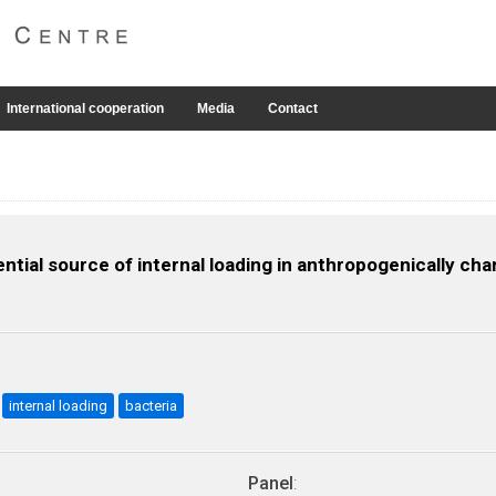
International cooperation
Media
Contact
ntial source of internal loading in anthropogenically ch
internal loading
bacteria
Panel
: