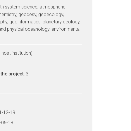
arth system science, atmospheric
hemistry, geodesy, geoecology,
phy, geoinformatics, planetary geology,
and physical oceanology, environmental
host institution):
the project
: 3
11-12-19
7-06-18