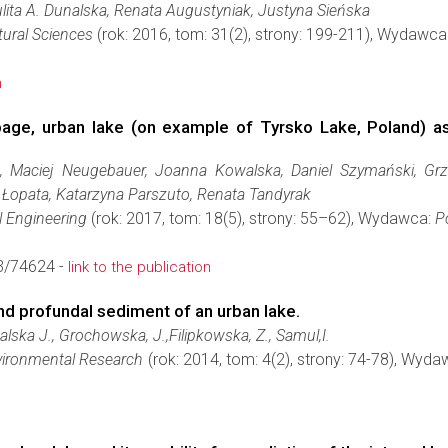
lita A. Dunalska, Renata Augustyniak, Justyna Sieńska
tural Sciences
(rok: 2016, tom: 31(2), strony: 199-211), Wydawca
n
page, urban lake (on example of Tyrsko Lake, Poland) as
, Maciej Neugebauer, Joanna Kowalska, Daniel Szymański, Grze
Łopata, Katarzyna Parszuto, Renata Tandyrak
l Engineering
(rok: 2017, tom: 18(5), strony: 55–62), Wydawca:
P
3/74624 -
link to the publication
and profundal sediment of an urban lake.
lska J., Grochowska, J.,Filipkowska, Z., Samul,I.
vironmental Research
(rok: 2014, tom: 4(2), strony: 74-78), Wyd