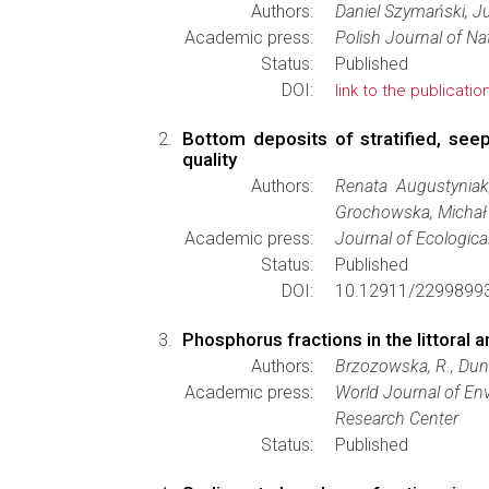
Authors:
Daniel Szymański, Ju
Academic press:
Polish Journal of Na
Status:
Published
DOI:
link to the publicatio
Bottom deposits of stratified, see
quality
Authors:
Renata Augustyniak
Grochowska, Michał 
Academic press:
Journal of Ecologica
Status:
Published
DOI:
10.12911/2299899
Phosphorus fractions in the littoral 
Authors:
Brzozowska, R., Duna
Academic press:
World Journal of En
Research Center
Status:
Published