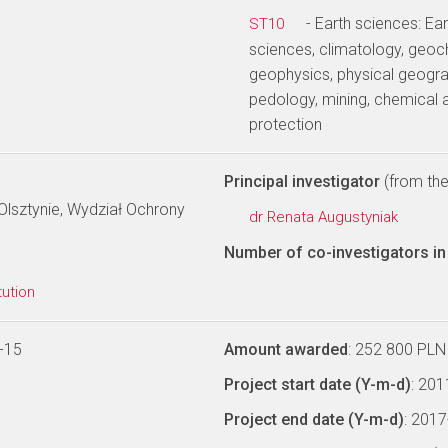
- Earth sciences: E
ST10
sciences, climatology, geoc
geophysics, physical geogra
pedology, mining, chemical 
protection
Principal investigator
(from the 
lsztynie, Wydział Ochrony
dr Renata Augustyniak
Number of co-investigators in 
tution
-15
Amount awarded
: 252 800 PLN
Project start date (Y-m-d)
: 20
Project end date (Y-m-d)
: 201