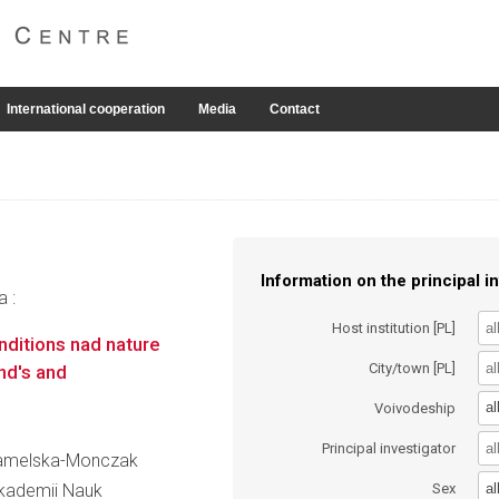
International cooperation
Media
Contact
Information on the principal in
a :
Host institution [PL]
nditions nad nature
City/town [PL]
nd's and
al
Voivodeship
Principal investigator
a Zamelska-Monczak
al
 Akademii Nauk
Sex