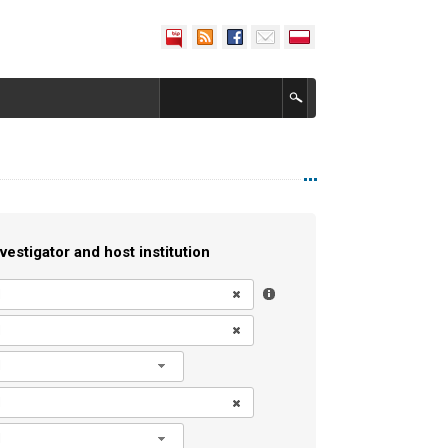
vestigator and host institution
l
l