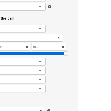
l
the call
l
l
l
l
l