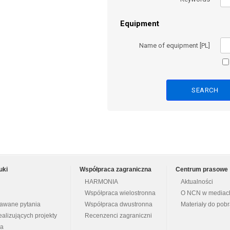
Equipment
Name of equipment [PL]
uki
Współpraca zagraniczna
Centrum prasowe
HARMONIA
Aktualności
Współpraca wielostronna
O NCN w mediac
dawane pytania
Współpraca dwustronna
Materiały do pob
ealizujących projekty
Recenzenci zagraniczni
na