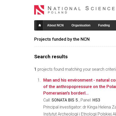
About NCN
Organisation
Funding
Projects funded by the NCN
Search results
1
projects found matching your search criteri
Man and his environment - natural co
of the anthropopressure on the Pola
Pomeranian's borderl...
Call:
SONATA BIS 5
, Panel:
HS3
Principal investigator: dr Kinga Helen
Instytut Archeologii i Etnologii Polskiej