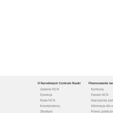
O Narodowym Centrum Nauki
Finansowanie na
Zadania NCN
Konkursy
Dyrekcja
Panele NCN
Rada NCN
Najczęściej za
Koordynatorzy
Informacje dla r
Struktura
Pomoc publicz