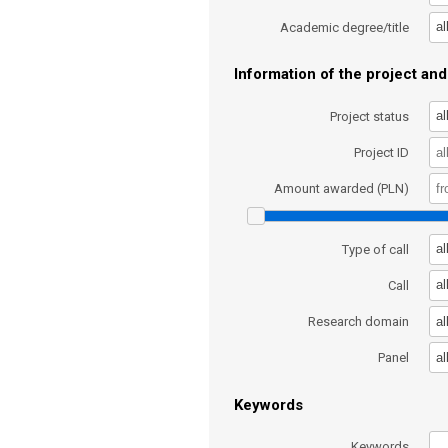
al
Academic degree/title
Information of the project and 
al
Project status
Project ID
Amount awarded (PLN)
al
Type of call
al
Call
al
Research domain
al
Panel
Keywords
Keywords