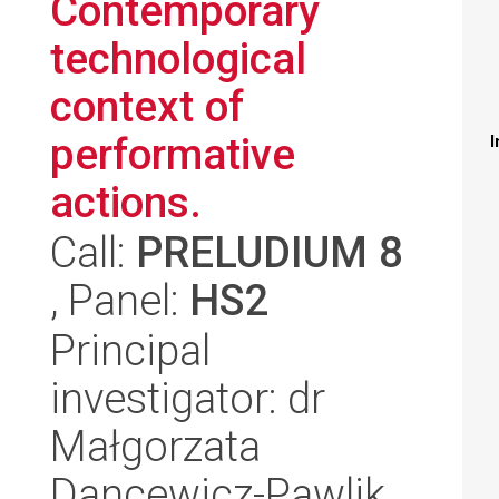
Contemporary
technological
context of
performative
I
actions.
Call:
PRELUDIUM 8
, Panel:
HS2
Principal
investigator: dr
Małgorzata
Dancewicz-Pawlik