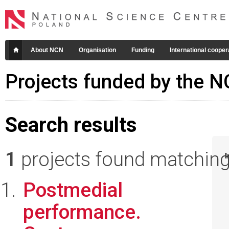
About NCN
Organisation
Funding
International cooper
Projects funded by the 
Search results
1
projects found matching 
I
Postmedial
performance.