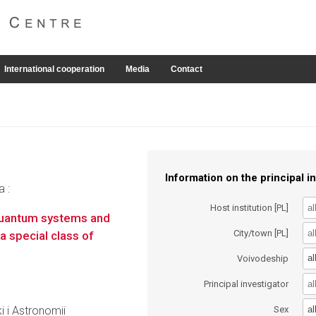
International cooperation
Media
Contact
Information on the principal in
a :
Host institution [PL]
quantum systems and
City/town [PL]
 a special class of
al
Voivodeship
Principal investigator
al
i i Astronomii
Sex