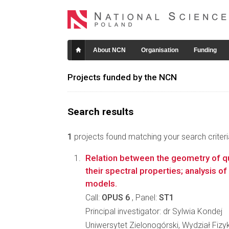
About NCN
Organisation
Funding
Projects funded by the NCN
Search results
1
projects found matching your search criteri
Relation between the geometry of 
their spectral properties; analysis of
models.
Call:
OPUS 6
, Panel:
ST1
Principal investigator: dr Sylwia Kondej
Uniwersytet Zielonogórski, Wydział Fizyk