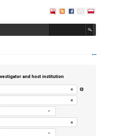
vestigator and host institution
l
l