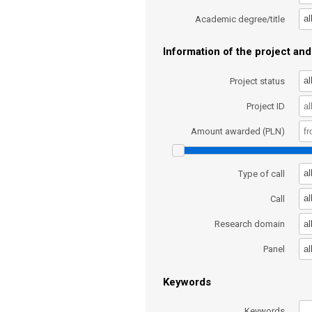
al
Academic degree/title
Information of the project and 
al
Project status
Project ID
Amount awarded (PLN)
al
Type of call
al
Call
al
Research domain
al
Panel
Keywords
Keywords