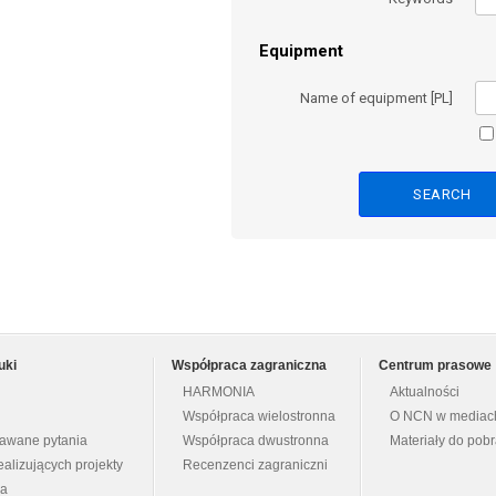
Equipment
Name of equipment [PL]
uki
Współpraca zagraniczna
Centrum prasowe
HARMONIA
Aktualności
Współpraca wielostronna
O NCN w mediac
dawane pytania
Współpraca dwustronna
Materiały do pob
ealizujących projekty
Recenzenci zagraniczni
na