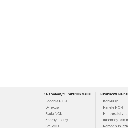
O Narodowym Centrum Nauki
Finansowanie na
Zadania NCN
Konkursy
Dyrekcja
Panele NCN
Rada NCN
Najczęściej za
Koordynatorzy
Informacje dla r
Struktura
Pomoc publicz