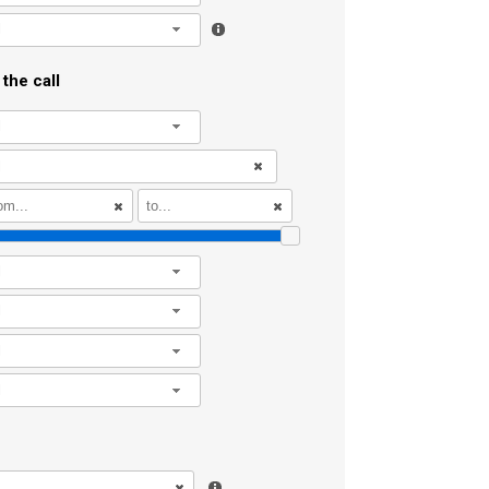
l
the call
l
l
l
l
l