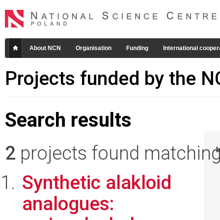
About NCN
Organisation
Funding
International cooper
Projects funded by the 
Search results
2
projects found matching 
I
Synthetic alakloid
analogues: