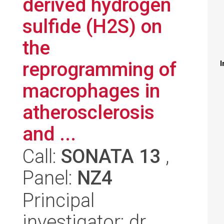
derived hydrogen
sulfide (H2S) on
the
reprogramming of
I
macrophages in
atherosclerosis
and ...
Call:
SONATA 13
,
Panel:
NZ4
Principal
investigator: dr