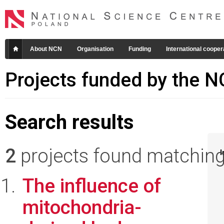
About NCN
Organisation
Funding
International cooper
Projects funded by the 
Search results
2
projects found matching 
I
The influence of
mitochondria-