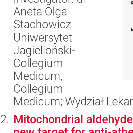
Aneta Olga
Stachowicz
Uniwersytet
Jagielloński-
Collegium
Medicum,
Collegium
Medicum; Wydział Lekar
Mitochondrial aldehyd
new target for anti-ath