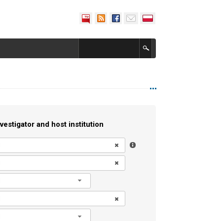
vestigator and host institution
l
l