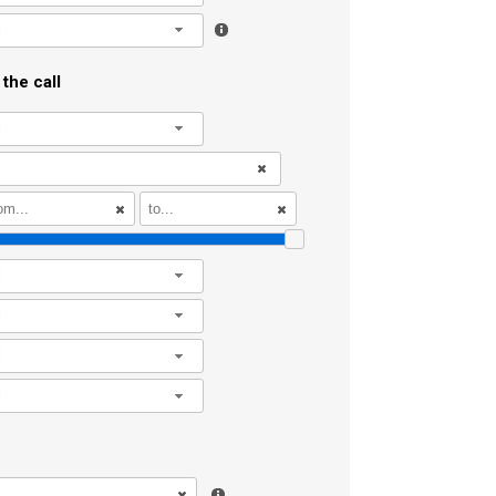
l
the call
l
l
l
l
l