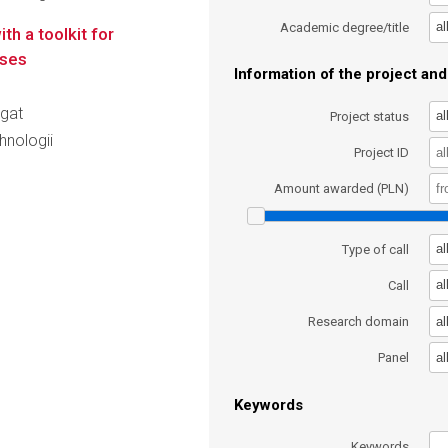
al
Academic degree/title
h a toolkit for
yses
Information of the project and 
agat
al
Project status
hnologii
Project ID
Amount awarded (PLN)
al
Type of call
al
Call
al
Research domain
al
Panel
Keywords
Keywords