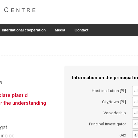
International cooperation
Media
Contact
Information on the principal in
a :
Host institution [PL]
late plastid
City/town [PL]
r the understanding
al
Voivodeship
Principal investigator
agat
al
hnologii
Sex