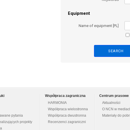
Equipment
Name of equipment [PL]
uki
Współpraca zagraniczna
Centrum prasowe
HARMONIA
Aktualności
Współpraca wielostronna
O NCN w mediac
dawane pytania
Współpraca dwustronna
Materiały do pob
ealizujących projekty
Recenzenci zagraniczni
na