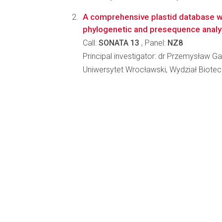
A comprehensive plastid database wit
phylogenetic and presequence anal
Call:
SONATA 13
, Panel:
NZ8
Principal investigator: dr Przemysław G
Uniwersytet Wrocławski, Wydział Biotec