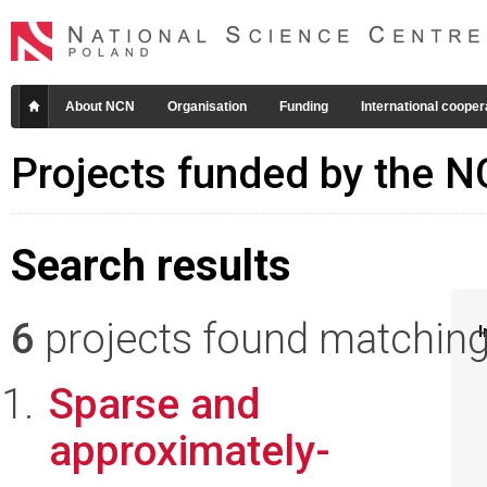
About NCN
Organisation
Funding
International cooper
Projects funded by the 
Search results
6
projects found matching 
I
Sparse and
approximately-