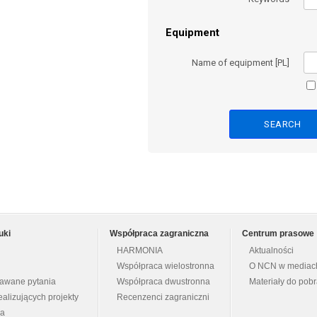
Equipment
Name of equipment [PL]
uki
Współpraca zagraniczna
Centrum prasowe
HARMONIA
Aktualności
Współpraca wielostronna
O NCN w mediac
dawane pytania
Współpraca dwustronna
Materiały do pob
ealizujących projekty
Recenzenci zagraniczni
na