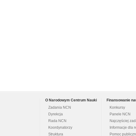
O Narodowym Centrum Nauki
Finansowanie na
Zadania NCN
Konkursy
Dyrekcja
Panele NCN
Rada NCN
Najczęściej za
Koordynatorzy
Informacje dla r
Struktura
Pomoc publicz