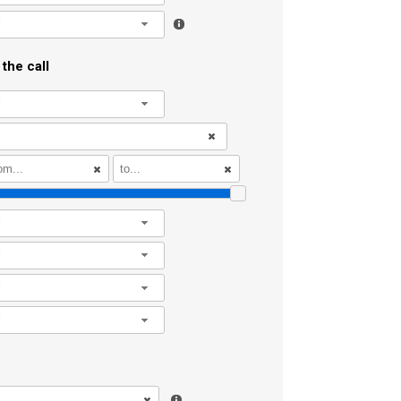
l
the call
l
l
l
l
l