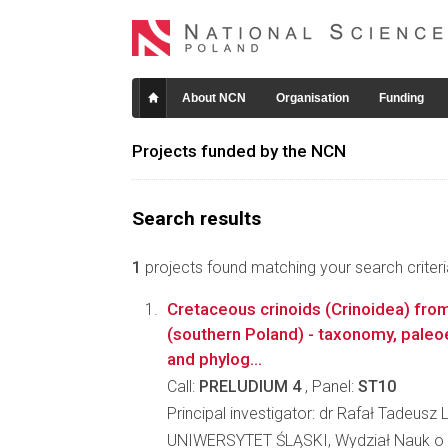
About NCN
Organisation
Funding
Projects funded by the NCN
Search results
1
projects found matching your search criteri
Cretaceous crinoids (Crinoidea) fro
(southern Poland) - taxonomy, pale
and phylog...
Call:
PRELUDIUM 4
, Panel:
ST10
Principal investigator: dr Rafał Tadeusz 
UNIWERSYTET ŚLĄSKI, Wydział Nauk o 