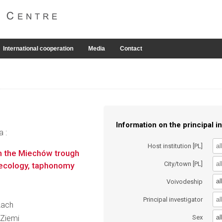
International cooperation
Media
Contact
Information on the principal in
a :
Host institution [PL]
m the Miechów trough
City/town [PL]
oecology, taphonomy
al
Voivodeship
Principal investigator
Lach
al
Ziemi
Sex