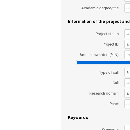
al
Academic degree/title
Information of the project and 
al
Project status
Project ID
Amount awarded (PLN)
al
Type of call
al
Call
al
Research domain
al
Panel
Keywords
Keywords