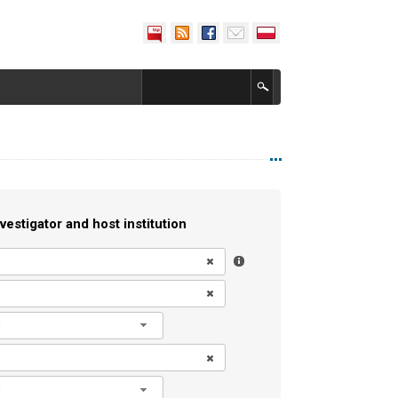
vestigator and host institution
l
l