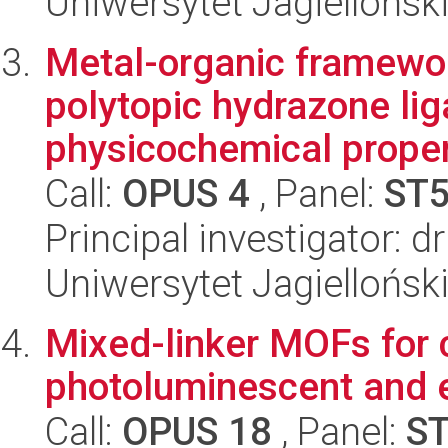
Uniwersytet Jagiellońsk
Metal-organic framewo
polytopic hydrazone lig
physicochemical propert
Call:
OPUS 4
, Panel:
ST
Principal investigator: 
Uniwersytet Jagiellońsk
Mixed-linker MOFs for
photoluminescent and e
Call:
OPUS 18
, Panel:
S