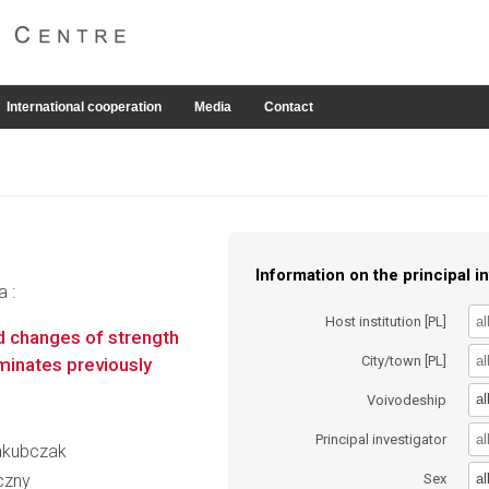
International cooperation
Media
Contact
Information on the principal in
a :
Host institution [PL]
d changes of strength
City/town [PL]
aminates previously
al
Voivodeship
Principal investigator
Jakubczak
al
czny
Sex