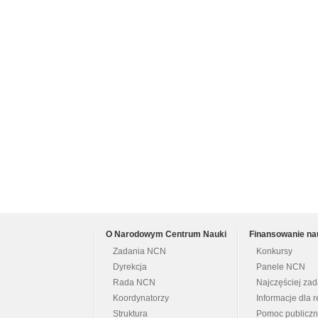
O Narodowym Centrum Nauki
Finansowanie na
Zadania NCN
Konkursy
Dyrekcja
Panele NCN
Rada NCN
Najczęściej za
Koordynatorzy
Informacje dla r
Struktura
Pomoc publicz