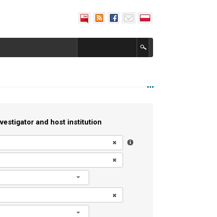
vestigator and host institution
l
l