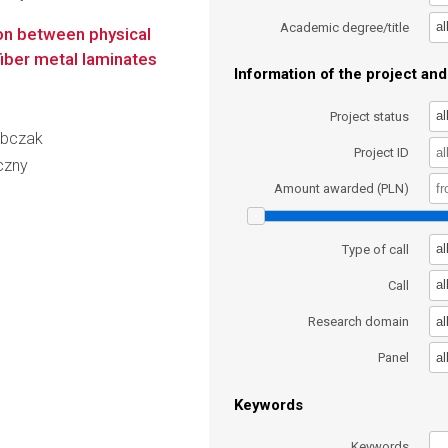
al
Academic degree/title
ion between physical
iber metal laminates
Information of the project and 
al
Project status
ubczak
Project ID
czny
Amount awarded (PLN)
al
Type of call
al
Call
al
Research domain
al
Panel
Keywords
Keywords