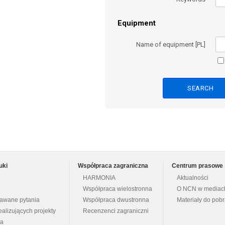
Equipment
Name of equipment [PL]
uki
Współpraca zagraniczna
Centrum prasowe
HARMONIA
Aktualności
Współpraca wielostronna
O NCN w mediac
dawane pytania
Współpraca dwustronna
Materiały do pob
ealizujących projekty
Recenzenci zagraniczni
na