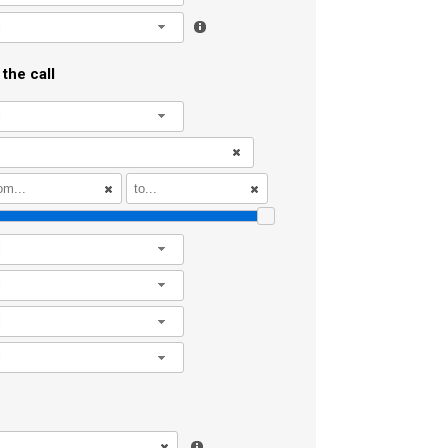
l
the call
l
l
l
l
l