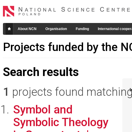
About NCN
Organisation
Funding
International cooper
Projects funded by the 
Search results
1
projects found matching 
I
Symbol and
Symbolic Theology