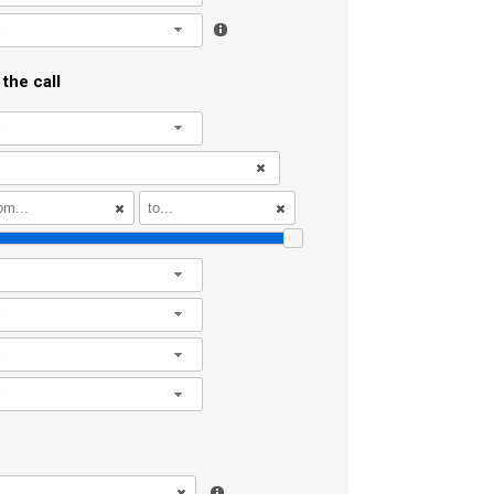
l
the call
l
l
l
l
l