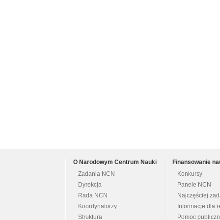
O Narodowym Centrum Nauki
Finansowanie na
Zadania NCN
Konkursy
Dyrekcja
Panele NCN
Rada NCN
Najczęściej za
Koordynatorzy
Informacje dla r
Struktura
Pomoc publicz