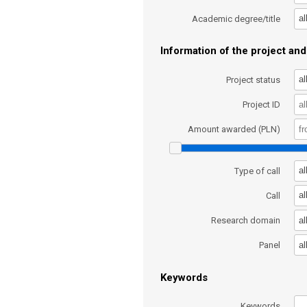
al
Academic degree/title
Information of the project and 
al
Project status
Project ID
Amount awarded (PLN)
al
Type of call
al
Call
al
Research domain
al
Panel
Keywords
Keywords