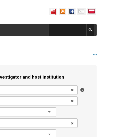
vestigator and host institution
l
l