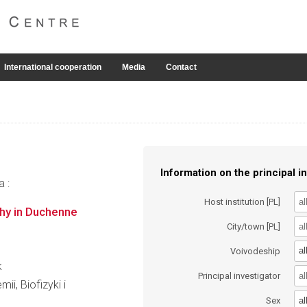
International cooperation
Media
Contact
Information on the principal in
a :
Host institution [PL]
thy in Duchenne
City/town [PL]
al
Voivodeship
k
Principal investigator
ii, Biofizyki i
al
Sex