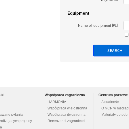
Equipment
Name of equipment [PL]
uki
Współpraca zagraniczna
Centrum prasowe
HARMONIA
Aktualności
Współpraca wielostronna
O NCN w mediac
dawane pytania
Współpraca dwustronna
Materiały do pob
ealizujących projekty
Recenzenci zagraniczni
na