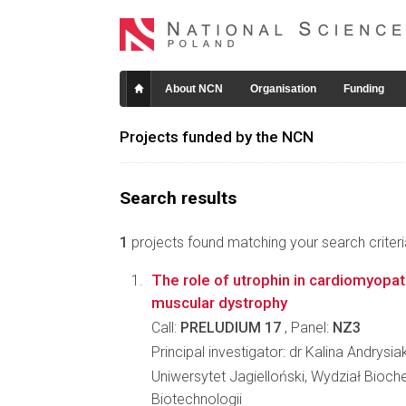
About NCN
Organisation
Funding
Projects funded by the NCN
Search results
1
projects found matching your search criteri
The role of utrophin in cardiomyopa
muscular dystrophy
Call:
PRELUDIUM 17
, Panel:
NZ3
Principal investigator: dr Kalina Andrysia
Uniwersytet Jagielloński, Wydział Biochem
Biotechnologii