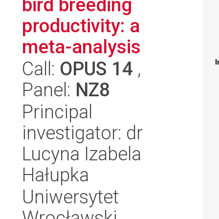
bird breeding
productivity: a
meta-analysis
Call:
OPUS 14
,
I
Panel:
NZ8
Principal
investigator: dr
Lucyna Izabela
Hałupka
Uniwersytet
Wrocławski,