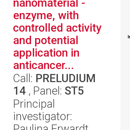
nanomaterial -
enzyme, with
controlled activity
and potential
I
application in
anticancer...
Call:
PRELUDIUM
14
, Panel:
ST5
Principal
investigator:
Paulina Erwardt