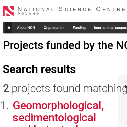
About NCN
Organisation
Funding
International cooper
Projects funded by the 
Search results
2
projects found matching 
I
Geomorphological,
sedimentological