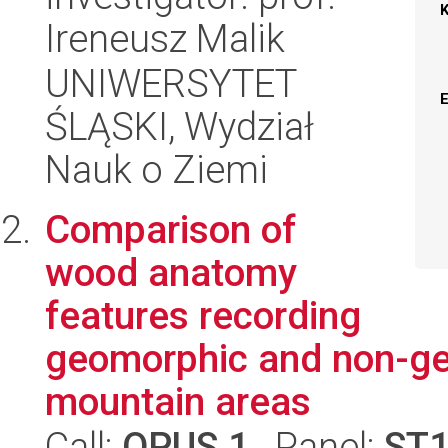
Ireneusz Malik
UNIWERSYTET
ŚLĄSKI, Wydział
Nauk o Ziemi
Comparison of
wood anatomy
features recording
geomorphic and non-ge
mountain areas
Call:
OPUS 1
, Panel:
ST