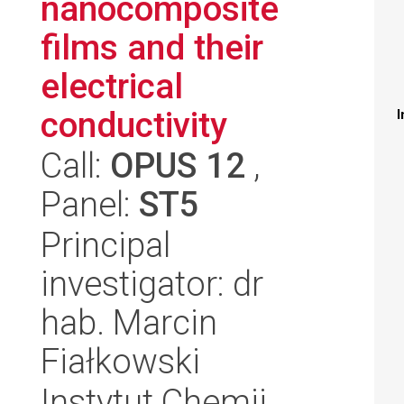
nanocomposite
films and their
electrical
conductivity
I
Call:
OPUS 12
,
Panel:
ST5
Principal
investigator: dr
hab. Marcin
Fiałkowski
Instytut Chemii