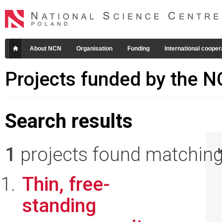
About NCN
Organisation
Funding
International cooper
Projects funded by the 
Search results
1
projects found matching 
I
Thin, free-
standing