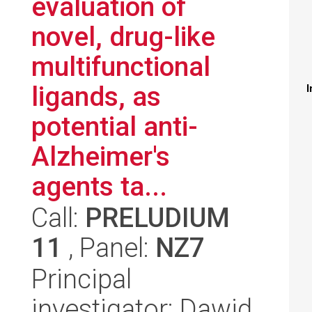
evaluation of
novel, drug-like
multifunctional
ligands, as
I
potential anti-
Alzheimer's
agents ta...
Call:
PRELUDIUM
11
, Panel:
NZ7
Principal
investigator: Dawid