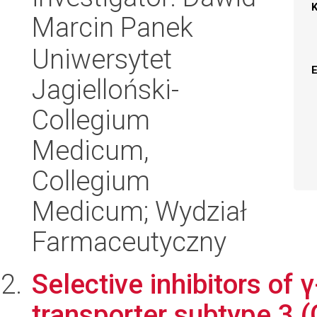
Marcin Panek
Uniwersytet
Jagielloński-
Collegium
Medicum,
Collegium
Medicum; Wydział
Farmaceutyczny
Selective inhibitors of
transporter subtype 3 