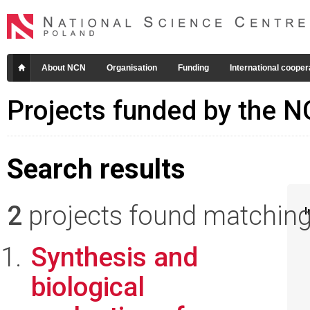
About NCN
Organisation
Funding
International cooper
Projects funded by the 
Search results
2
projects found matching 
I
Synthesis and
biological