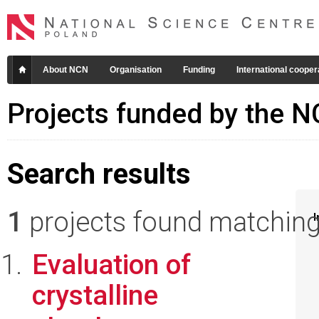
About NCN
Organisation
Funding
International cooper
Projects funded by the 
Search results
1
projects found matching 
I
Evaluation of
crystalline