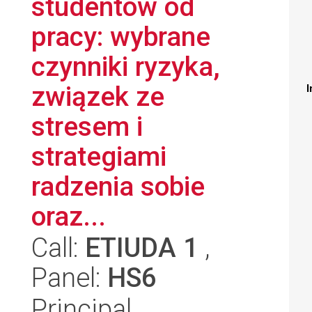
studentów od
pracy: wybrane
czynniki ryzyka,
związek ze
I
stresem i
strategiami
radzenia sobie
oraz...
Call:
ETIUDA 1
,
Panel:
HS6
Principal