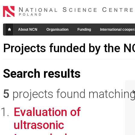
About NCN
Organisation
Funding
International cooper
Projects funded by the 
Search results
5
projects found matching 
I
Evaluation of
ultrasonic