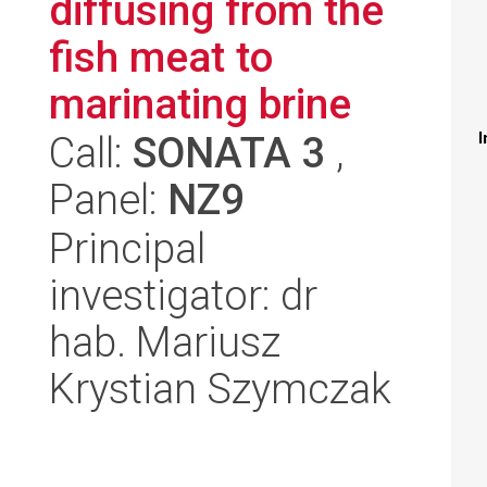
diffusing from the
fish meat to
marinating brine
Call:
SONATA 3
,
I
Panel:
NZ9
Principal
investigator: dr
hab. Mariusz
Krystian Szymczak