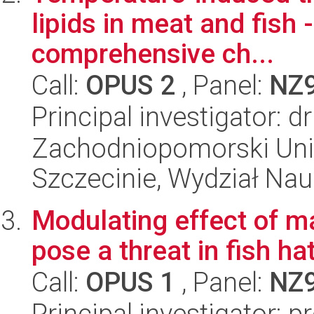
lipids in meat and fish
comprehensive ch...
Call:
OPUS 2
, Panel:
NZ
Principal investigator: 
Zachodniopomorski Uni
Szczecinie, Wydział Na
Modulating effect of m
pose a threat in fish ha
Call:
OPUS 1
, Panel:
NZ
Principal investigator: p