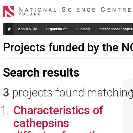
About NCN
Organisation
Funding
International cooper
Projects funded by the 
Search results
3
projects found matching 
I
Characteristics of
cathepsins