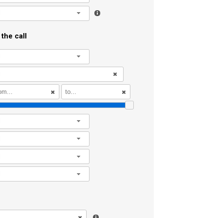
l
the call
l
l
l
l
l