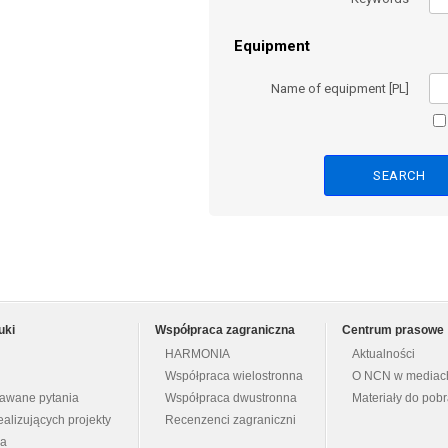
Equipment
Name of equipment [PL]
uki
Współpraca zagraniczna
Centrum prasowe
HARMONIA
Aktualności
Współpraca wielostronna
O NCN w mediac
dawane pytania
Współpraca dwustronna
Materiały do pob
ealizujących projekty
Recenzenci zagraniczni
na