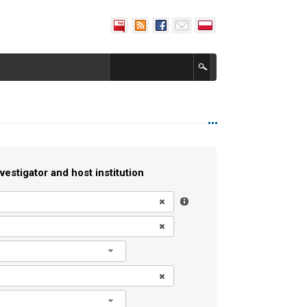
vestigator and host institution
l
l