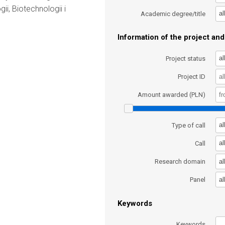
ii, Biotechnologii i
al
Academic degree/title
Information of the project and 
al
Project status
Project ID
Amount awarded (PLN)
al
Type of call
al
Call
al
Research domain
al
Panel
Keywords
Keywords