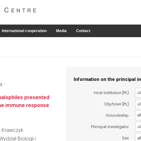
International cooperation
Media
Contact
Information on the principal in
a :
Host institution [PL]
halophiles presented
City/town [PL]
 the immune response
al
Voivodeship
Principal investigator
sz Krawczyk
al
ydział Biologii i
Sex