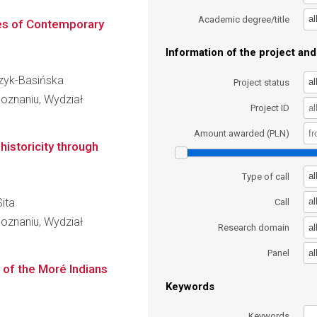
al
Academic degree/title
ies of Contemporary
Information of the project and 
czyk-Basińska
al
Project status
oznaniu, Wydział
Project ID
Amount awarded (PLN)
historicity through
al
Type of call
Sita
al
Call
oznaniu, Wydział
al
Research domain
al
Panel
 of the Moré Indians
Keywords
Keywords