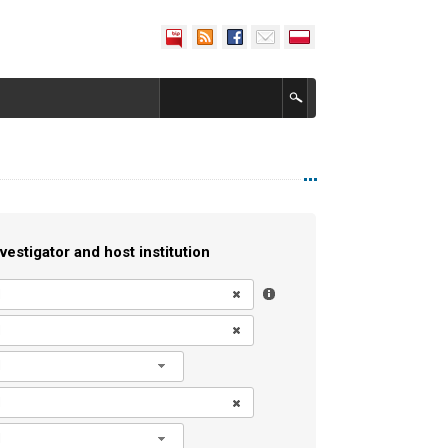
vestigator and host institution
l
l