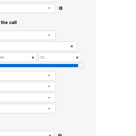
l
the call
l
l
l
l
l