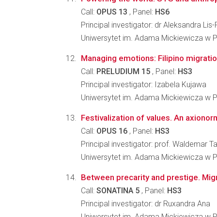
Call:
OPUS 13
, Panel:
HS6
Principal investigator: dr Aleksandra Lis
Uniwersytet im. Adama Mickiewicza w Po
Managing emotions: Filipino migratio
Call:
PRELUDIUM 15
, Panel:
HS3
Principal investigator: Izabela Kujawa
Uniwersytet im. Adama Mickiewicza w Po
Festivalization of values. An axiono
Call:
OPUS 16
, Panel:
HS3
Principal investigator: prof. Waldemar 
Uniwersytet im. Adama Mickiewicza w Po
Between precarity and prestige. Migra
Call:
SONATINA 5
, Panel:
HS3
Principal investigator: dr Ruxandra Ana
Uniwersytet im. Adama Mickiewicza w Po