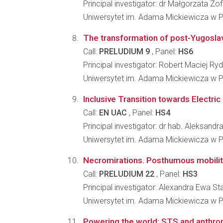
Principal investigator: dr Małgorzata Z
Uniwersytet im. Adama Mickiewicza w Po
The transformation of post-Yugoslav
Call:
PRELUDIUM 9
, Panel:
HS6
Principal investigator: Robert Maciej Ry
Uniwersytet im. Adama Mickiewicza w Po
Inclusive Transition towards Electric 
Call:
EN UAC
, Panel:
HS4
Principal investigator: dr hab. Aleksandra
Uniwersytet im. Adama Mickiewicza w Po
Necromirations. Posthumous mobiliti
Call:
PRELUDIUM 22
, Panel:
HS3
Principal investigator: Alexandra Ewa S
Uniwersytet im. Adama Mickiewicza w Po
Powering the world: STS and anthro