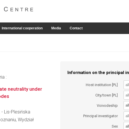
International cooperation
Media
Contact
Information on the principal in
ia :
Host institution [PL]
te neutrality under
City/town [PL]
odes
al
Voivodeship
 - Lis-Plesińska
Principal investigator
oznaniu, Wydział
al
Sex