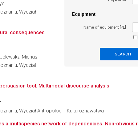
hyc
oznaniu, Wydział
Equipment
Name of equipment [PL]
ltural consequences
ka Jelewska-Michaś
oznaniu, Wydział
ersuasion tool. Multimodal discourse analysis
z
znaniu, Wydział Antropologii i Kulturoznawstwa
s a multispecies network of dependencies. Non-obvious rel