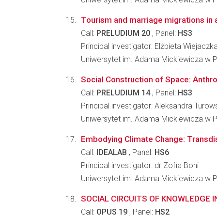
Tourism and marriage migrations in a
Call:
PRELUDIUM 20
, Panel:
HS3
Principal investigator: Elżbieta Wiejaczk
Uniwersytet im. Adama Mickiewicza w Po
Social Construction of Space: Anthro
Call:
PRELUDIUM 14
, Panel:
HS3
Principal investigator: Aleksandra Turow
Uniwersytet im. Adama Mickiewicza w Po
Embodying Climate Change: Transdis
Call:
IDEALAB
, Panel:
HS6
Principal investigator: dr Zofia Boni
Uniwersytet im. Adama Mickiewicza w Po
SOCIAL CIRCUITS OF KNOWLEDGE 
Call:
OPUS 19
, Panel:
HS2