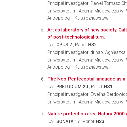
Principal investigator: Paweł Tomasz C
Uniwersytet im. Adama Mickiewicza w P
Antropologii i Kulturoznawstwa
Art as laboratory of new society. Cu
of post-technological turn.
Call:
OPUS 7
, Panel:
HS2
Principal investigator: dr hab. Agniesz
Uniwersytet im. Adama Mickiewicza w P
Antropologii i Kulturoznawstwa
The Neo-Pentecostal language as a p
Call:
PRELUDIUM 20
, Panel:
HS1
Principal investigator: Ewelina Berdowic
Uniwersytet im. Adama Mickiewicza w Po
Nature protection area Natura 2000 a
Call:
SONATA 17
, Panel:
HS3