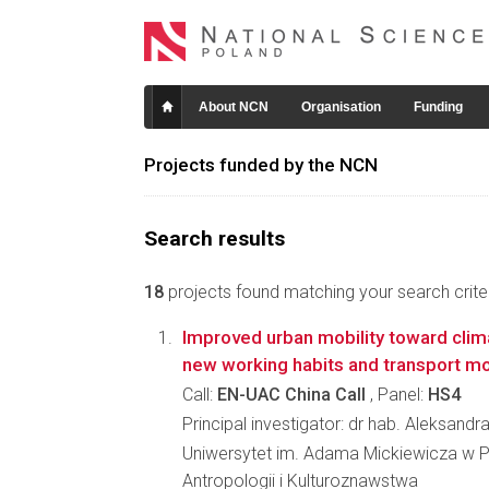
About NCN
Organisation
Funding
Projects funded by the NCN
Search results
18
projects found matching your search criter
Improved urban mobility toward clima
new working habits and transport m
Call:
EN-UAC China Call
, Panel:
HS4
Principal investigator: dr hab. Aleksandra
Uniwersytet im. Adama Mickiewicza w P
Antropologii i Kulturoznawstwa