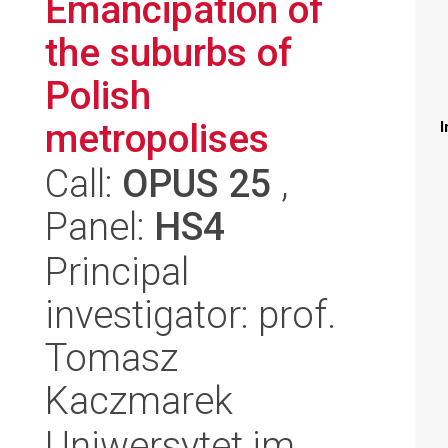
Emancipation of
the suburbs of
Polish
metropolises
I
Call:
OPUS 25
,
Panel:
HS4
Principal
investigator: prof.
Tomasz
Kaczmarek
Uniwersytet im.